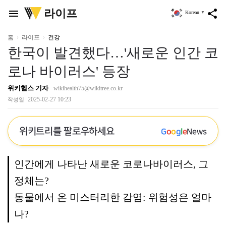
위
라이프
menu
share
Korean
▼
키
트
리
홈
라이프
건강
한국이 발견했다…'새로운 인간 코
로나 바이러스' 등장
위키헬스 기자
wikihealth75@wikitree.co.kr
2025-02-27 10:23
작성일
위키트리를 팔로우하세요
G
o
o
g
l
e
News
인간에게 나타난 새로운 코로나바이러스, 그
정체는?
동물에서 온 미스터리한 감염: 위험성은 얼마
나?