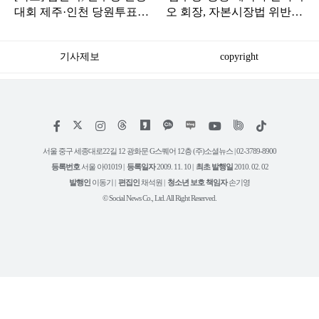
대회 제주·인천 당원투표서
오 회장, 자본시장법 위반
승리로 1위 탈환
혐의로 피소됐다
기사제보
copyright
저
페
인
위
틱
작
이
스
키
톡
권
스
타
트
서울 중구 세종대로22길 12 광화문 G스퀘어 12층 (주)소셜뉴스 | 02-3789-8900
정
북
그
리
보
등록번호
서울 아01019 |
등록일자
2009. 11. 10 |
최초 발행일
2010. 02. 02
램
유
튜
발행인
이동기 |
편집인
채석원 |
청소년 보호 책임자
손기영
브
© Social News Co., Ltd. All Right Reserved.