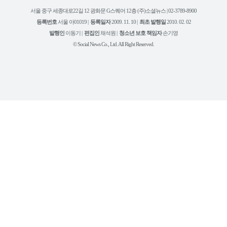
이
스
키
톡
권
스
타
트
서울 중구 세종대로22길 12 광화문 G스퀘어 12층 (주)소셜뉴스 | 02-3789-8900
정
북
그
리
보
등록번호
서울 아01019 |
등록일자
2009. 11. 10 |
최초 발행일
2010. 02. 02
램
유
튜
발행인
이동기 |
편집인
채석원 |
청소년 보호 책임자
손기영
브
© Social News Co., Ltd. All Right Reserved.