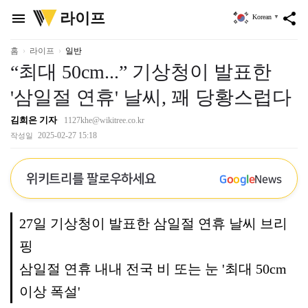
위
라이프
menu
share
Korean
▼
키
트
리
홈
라이프
일반
“최대 50cm...” 기상청이 발표한
'삼일절 연휴' 날씨, 꽤 당황스럽다
김희은 기자
1127khe@wikitree.co.kr
2025-02-27 15:18
작성일
위키트리를 팔로우하세요
G
o
o
g
l
e
News
27일 기상청이 발표한 삼일절 연휴 날씨 브리
핑
삼일절 연휴 내내 전국 비 또는 눈 '최대 50cm
이상 폭설'