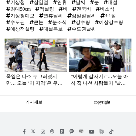
기상청
삼일절
연휴
날씨
눈
대설
최대50cm
적설량
비
전국비
비소식
기상청예보
연휴날씨
삼일절날씨
3·1절
수도권
큰눈
눈소식
강수량
예상강수량
예상적설량
대설특보
수도권날씨
탑
라
인
폭염은 다소 누그러졌지
“이렇게 갑자기?”…오늘 아
만… 오늘 ‘이 지역’은 우산
침 집 나선 사람들이 ‘날
챙겨야
씨’에 당황한 이유
기사제보
copyright
저
페
인
위
틱
작