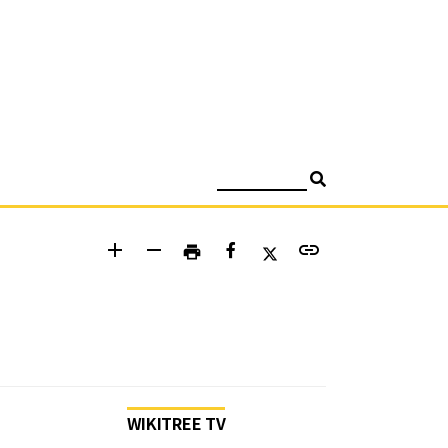
검색
add
remove
link
print
WIKITREE TV