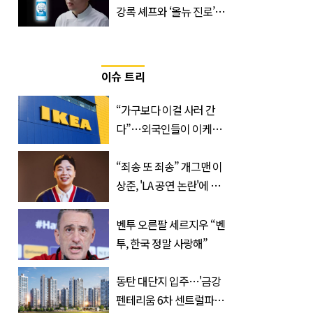
강록 셰프와 ‘올뉴 진로’의
만남
이슈 트리
“가구보다 이걸 사러 간
다”…외국인들이 이케아
에서 장바구니에 담는 간
식 3종
“죄송 또 죄송” 개그맨 이
상준, 'LA 공연 논란'에 고
개 숙였다…무슨 일
벤투 오른팔 세르지우 “벤
투, 한국 정말 사랑해”
동탄 대단지 입주…'금강
펜테리움 6차 센트럴파크'