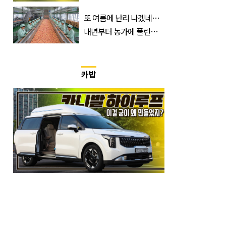
무순위 청약 시작, 분양가
는?
또 여름에 난리 나겠네…
내년부터 농가에 풀린다는
'신품종' 한국 과일
카밥