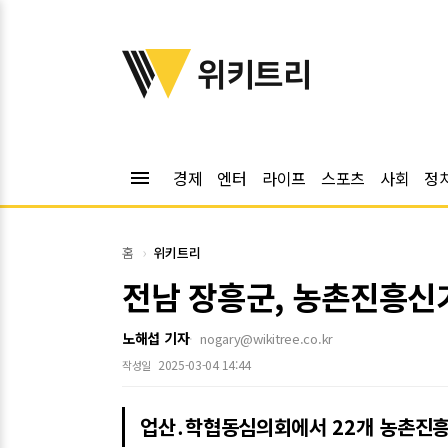
위키트리
위키트리
menu
경제
엔터
라이프
스포츠
사회
정
홈
위키트리
전남 장흥군, 농촌진흥신
노해섭 기자
nogary@wikitree.co.kr
2025-03-04 14:44
작성일
업산․학협동심의회에서 22개 농촌진