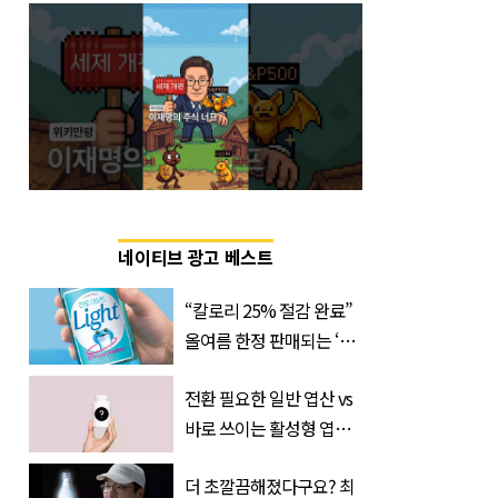
네이티브 광고 베스트
“칼로리 25% 절감 완료”
올여름 한정 판매되는 ‘최
저 칼로리 소주’ 나왔다
전환 필요한 일반 엽산 vs
바로 쓰이는 활성형 엽
산… 차이는?
더 초깔끔해졌다구요? 최
‘Quatrefolic®’ 주목