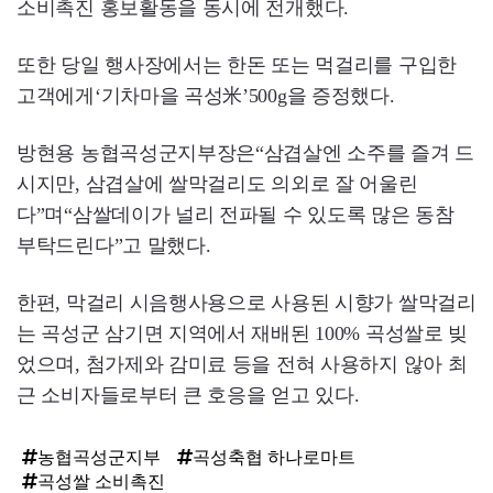
소비촉진 홍보활동을 동시에 전개했다.
또한 당일 행사장에서는 한돈 또는 먹걸리를 구입한
고객에게‘기차마을 곡성米’500g을 증정했다.
방현용 농협곡성군지부장은“삼겹살엔 소주를 즐겨 드
시지만, 삼겹살에 쌀막걸리도 의외로 잘 어울린
다”며“삼쌀데이가 널리 전파될 수 있도록 많은 동참
부탁드린다”고 말했다.
한편, 막걸리 시음행사용으로 사용된 시향가 쌀막걸리
는 곡성군 삼기면 지역에서 재배된 100% 곡성쌀로 빚
었으며, 첨가제와 감미료 등을 전혀 사용하지 않아 최
근 소비자들로부터 큰 호응을 얻고 있다.
농협곡성군지부
곡성축협 하나로마트
곡성쌀 소비촉진