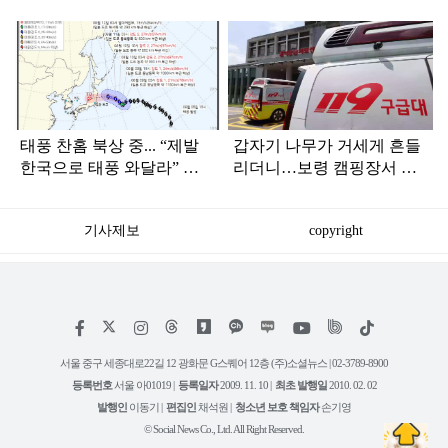
탑
라
인
태풍 찬홈 북상 중... “제발
갑자기 나무가 거세게 흔들
한국으로 태풍 와달라” 말
리더니…보령 캠핑장서 일
나오는 이유
가족 등 7명 병원행
기사제보
copyright
저
페
인
위
틱
작
이
스
키
톡
권
스
타
트
서울 중구 세종대로22길 12 광화문 G스퀘어 12층 (주)소셜뉴스 | 02-3789-8900
정
북
그
리
보
등록번호
서울 아01019 |
등록일자
2009. 11. 10 |
최초 발행일
2010. 02. 02
램
유
튜
발행인
이동기 |
편집인
채석원 |
청소년 보호 책임자
손기영
브
© Social News Co., Ltd. All Right Reserved.