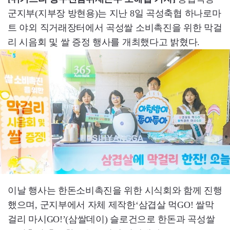
군지부(지부장 방현용)는 지난 8일 곡성축협 하나로마
트 야외 직거래장터에서 곡성쌀 소비촉진을 위한 막걸
리 시음회 및 쌀 증정 행사를 개최했다고 밝혔다.
이날 행사는 한돈소비촉진을 위한 시식회와 함께 진행
했으며, 군지부에서 자체 제작한‘삼겹살 먹GO! 쌀막
걸리 마시GO!’(삼쌀데이) 슬로건으로 한돈과 곡성쌀