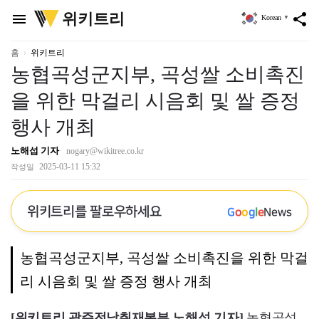
위
위키트리
menu
share
Korean
▼
키
트
리
홈
위키트리
농협곡성군지부, 곡성쌀 소비촉진
을 위한 막걸리 시음회 및 쌀 증정
행사 개최
노해섭 기자
nogary@wikitree.co.kr
2025-03-11 15:32
작성일
위키트리를 팔로우하세요
G
o
o
g
l
e
News
농협곡성군지부, 곡성쌀 소비촉진을 위한 막걸
리 시음회 및 쌀 증정 행사 개최
[위키트리 광주전남취재본부 노해섭 기자]
농협곡성