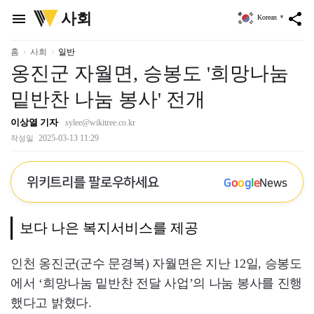
위
사회
menu
share
Korean
▼
키
트
리
홈
사회
일반
옹진군 자월면, 승봉도 '희망나눔
밑반찬 나눔 봉사' 전개
이상열 기자
sylee@wikitree.co.kr
2025-03-13 11:29
작성일
위키트리를 팔로우하세요
G
o
o
g
l
e
News
보다 나은 복지서비스를 제공
인천 옹진군(군수 문경복) 자월면은 지난 12일, 승봉도
에서 ‘희망나눔 밑반찬 전달 사업’의 나눔 봉사를 진행
했다고 밝혔다.