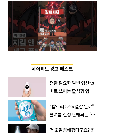
네이티브 광고 베스트
전환 필요한 일반 엽산 vs
바로 쓰이는 활성형 엽
산… 차이는?
“칼로리 25% 절감 완료”
‘Quatrefolic®’ 주목
올여름 한정 판매되는 ‘최
저 칼로리 소주’ 나왔다
더 초깔끔해졌다구요? 최