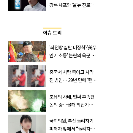
강록 셰프와 ‘올뉴 진로’의
만남
이슈 트리
'최전방 실탄 미장착'·'美무
인기 소동' 논란의 육군 1
군단장, 결국 이렇게 됐다
중국서 사람 죽이고 사라
진 범인… 29년 만에 '한
국'에서 덜미 잡혔다
초유의 사태, 벌써 후속편
논의 중…올해 최단기간
400만 돌파 성공한 ‘영화’
정체
국회의원, 부산 돌려차기
피해자 앞에서 “돌려차기