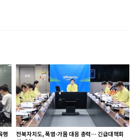
육행
전북자치도, 폭염·가뭄 대응 총력… 긴급대책회