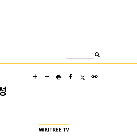
검색
add
remove
link
print
성
WIKITREE TV