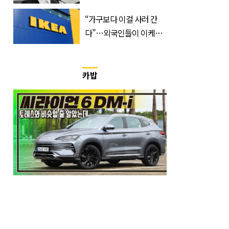
한 번 하죠?”
“가구보다 이걸 사러 간
다”…외국인들이 이케아
에서 장바구니에 담는 간
식 3종
카밥