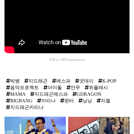
유튜브, MBCentertainment
빅뱅
지드래곤
에스파
굿데이
K-POP
음악프로젝트
아이돌
안무
위플래시
MAMA
지드래곤에스파
GDRAGON
BIGBANG
카리나
윈터
닝닝
지젤
지드래곤카리나
탑
라
인