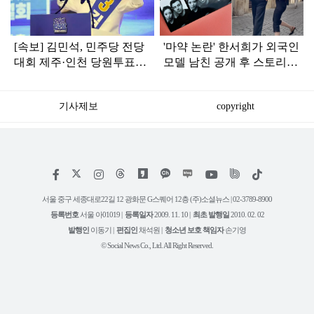
[속보] 김민석, 민주당 전당
'마약 논란' 한서희가 외국인
대회 제주·인천 당원투표서
모델 남친 공개 후 스토리에
승리로 1위 탈환
남긴 '단호한 말' 눈길
기사제보
copyright
저
페
인
위
틱
작
이
스
키
톡
권
스
타
트
서울 중구 세종대로22길 12 광화문 G스퀘어 12층 (주)소셜뉴스 | 02-3789-8900
정
북
그
리
보
등록번호
서울 아01019 |
등록일자
2009. 11. 10 |
최초 발행일
2010. 02. 02
램
유
튜
발행인
이동기 |
편집인
채석원 |
청소년 보호 책임자
손기영
브
© Social News Co., Ltd. All Right Reserved.