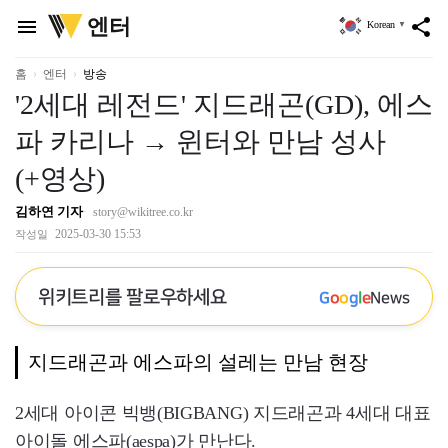
위
엔터
menu
share
Korean
▼
키
트
리
홈
엔터
방송
'2세대 레전드' 지드래곤(GD), 에스
파 카리나 → 윈터와 만남 성사
(+영상)
김하연 기자
story@wikitree.co.kr
2025-03-30 15:53
작성일
위키트리를 팔로우하세요
G
o
o
g
l
e
News
지드래곤과 에스파의 설레는 만남 현장
2세대 아이콘 빅뱅(BIGBANG) 지드래곤과 4세대 대표
아이돌 에스파(aespa)가 만난다.