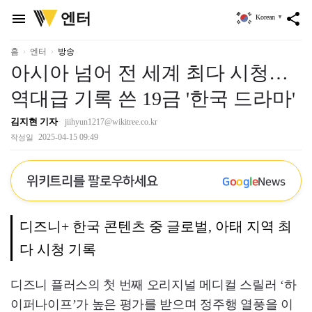
위
엔터
menu
share
Korean
▼
키
트
리
홈
엔터
방송
아시아 넘어 전 세계 최다 시청…
역대급 기록 쓴 19금 '한국 드라마'
김지현 기자
jiihyun1217@wikitree.co.kr
2025-04-15 09:49
작성일
위키트리를 팔로우하세요
G
o
o
g
l
e
News
디즈니+ 한국 콘텐츠 중 글로벌, 아태 지역 최
다 시청 기록
디즈니 플러스의 첫 번째 오리지널 메디컬 스릴러 ‘하
이퍼나이프’가 높은 평가를 받으며 정주행 열풍을 이