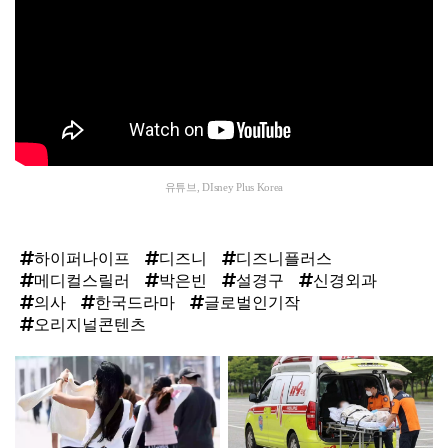
유튜브, DIsney Plus Korea
하이퍼나이프
디즈니
디즈니플러스
메디컬스릴러
박은빈
설경구
신경외과
의사
한국드라마
글로벌인기작
오리지널콘텐츠
탑
라
인