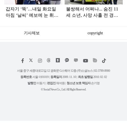
갑자기 ‘뚝’…내일 화요일
불쌍해서 어쩌나... 숨진 11
아침 ‘날씨’ 예보에 눈 휘둥
세 소년, 사망 사흘 전 경찰
그레
서 찾아갔었다
기사제보
copyright
저
페
인
위
틱
작
이
스
키
톡
권
스
타
트
서울 중구 세종대로22길 12 광화문 G스퀘어 12층 (주)소셜뉴스 | 02-3789-8900
정
북
그
리
보
등록번호
서울 아01019 |
등록일자
2009. 11. 10 |
최초 발행일
2010. 02. 02
램
유
튜
발행인
이동기 |
편집인
채석원 |
청소년 보호 책임자
손기영
브
© Social News Co., Ltd. All Right Reserved.