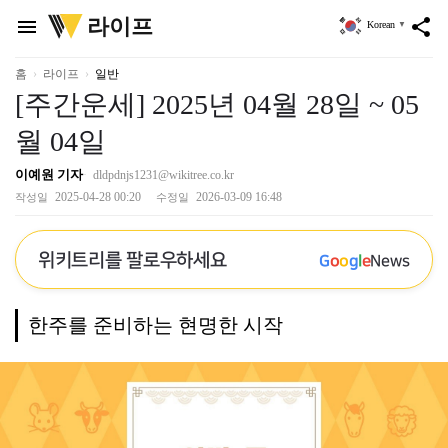
위
라이프
menu
share
Korean
▼
키
트
리
홈
라이프
일반
[주간운세] 2025년 04월 28일 ~ 05
월 04일
이예원 기자
dldpdnjs1231@wikitree.co.kr
2025-04-28 00:20
2026-03-09 16:48
작성일
수정일
위키트리를 팔로우하세요
G
o
o
g
l
e
News
한주를 준비하는 현명한 시작