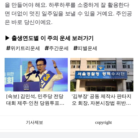
을 만들어야 해요. 하루하루를 소중하게 잘 활용한다
면 더없이 멋진 일주일을 보낼 수 있을 거예요. 주인공
은 바로 당신이에요.
▶ 출생연도별 이 주의 운세 보러가기
위키트리운세
주간운세
띠별운세
탑
라
인
[속보] 김민석, 민주당 전당
'김부장' 공동 제작사 판타지
대회 제주·인천 당원투표서
오 회장, 자본시장법 위반
승리로 1위 탈환
혐의로 피소됐다
기사제보
copyright