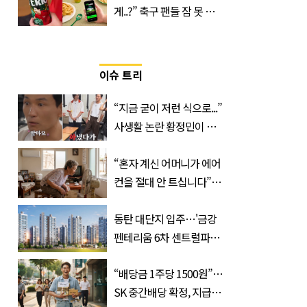
게..?” 축구 팬들 잠 못 들
게 할 테라의 역대급 이벤
트
이슈 트리
“지금 굳이 저런 식으로...”
사생활 논란 황정민이 곧
출연할 예능 예고편 논란
“혼자 계신 어머니가 에어
컨을 절대 안 트십니다”…
반응 폭발한 사연의 정체
동탄 대단지 입주…'금강
펜테리움 6차 센트럴파크'
무순위 청약 시작, 분양가
“배당금 1주당 1500원”…
는?
SK 중간배당 확정, 지급일