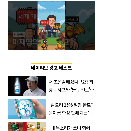
네이티브 광고 베스트
더 초깔끔해졌다구요? 최
강록 셰프와 ‘올뉴 진로’의
만남
“칼로리 25% 절감 완료”
올여름 한정 판매되는 ‘최
저 칼로리 소주’ 나왔다
“내 목소리가 쏘니 형에