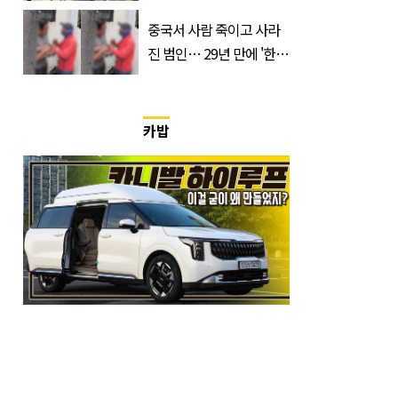
과 대상은?
중국서 사람 죽이고 사라
진 범인… 29년 만에 '한
국'에서 덜미 잡혔다
카밥