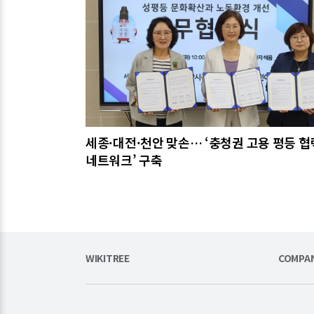
세종·대전·천안 맞손… ‘충청권 고용 평등 협
네트워크’ 구축
WIKITREE
COMPA