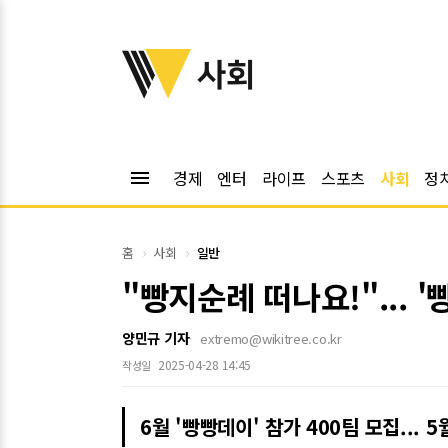
위키트리
사회
menu
경제
엔터
라이프
스포츠
사회
정
홈
사회
일반
"빵지순례 떠나요!"... '
양민규 기자
extremo@wikitree.co.kr
2025-04-28 14:45
작성일
6월 '빵빵데이' 참가 400팀 모집... 