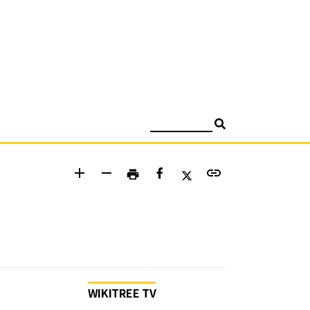
검색
add
remove
link
print
WIKITREE TV