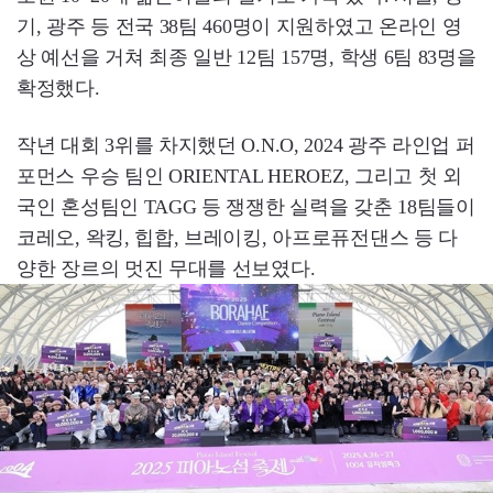
기, 광주 등 전국 38팀 460명이 지원하였고 온라인 영
상 예선을 거쳐 최종 일반 12팀 157명, 학생 6팀 83명을
확정했다.
작년 대회 3위를 차지했던 O.N.O, 2024 광주 라인업 퍼
포먼스 우승 팀인 ORIENTAL HEROEZ, 그리고 첫 외
국인 혼성팀인 TAGG 등 쟁쟁한 실력을 갖춘 18팀들이
코레오, 왁킹, 힙합, 브레이킹, 아프로퓨전댄스 등 다
양한 장르의 멋진 무대를 선보였다.