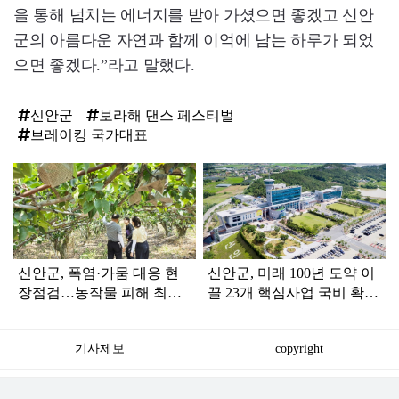
을 통해 넘치는 에너지를 받아 가셨으면 좋겠고 신안
군의 아름다운 자연과 함께 이억에 남는 하루가 되었
으면 좋겠다.”라고 말했다.
신안군
보라해 댄스 페스티벌
브레이킹 국가대표
탑
라
인
신안군, 폭염·가뭄 대응 현
신안군, 미래 100년 도약 이
장점검…농작물 피해 최소
끌 23개 핵심사업 국비 확보
화 총력
‘사활’
기사제보
copyright