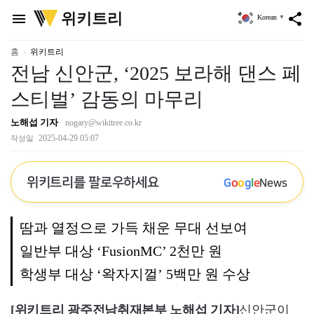
위
위키트리
menu
share
Korean
▼
키
트
리
홈
위키트리
전남 신안군, ‘2025 보라해 댄스 페
스티벌’ 감동의 마무리
노해섭 기자
nogary@wikitree.co.kr
2025-04-29 05:07
작성일
위키트리를 팔로우하세요
G
o
o
g
l
e
News
땀과 열정으로 가득 채운 무대 선보여
일반부 대상 ‘FusionMC’ 2천만 원
학생부 대상 ‘왁자지껄’ 5백만 원 수상
[위키트리 광주전남취재본부 노해섭 기자]
신안군이