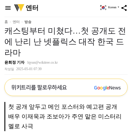
위
엔터
menu
share
Korean
▼
키
트
리
홈
엔터
방송
캐스팅부터 미쳤다…첫 공개도 전
에 난리 난 넷플릭스 대작 한국 드
라마
윤희정 기자
hjyun@wikitree.co.kr
2025-05-01 07:39
작성일
위키트리를 팔로우하세요
G
o
o
g
l
e
News
첫 공개 앞두고 메인 포스터와 예고편 공개
배우 이재욱과 조보아가 주연 맡은 미스터리
멜로 사극