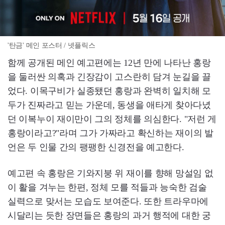
'탄금' 메인 포스터 / 넷플릭스
함께 공개된 메인 예고편에는 12년 만에 나타난 홍랑
을 둘러싼 의혹과 긴장감이 고스란히 담겨 눈길을 끌
었다. 이목구비가 실종됐던 홍랑과 완벽히 일치해 모
두가 진짜라고 믿는 가운데, 동생을 애타게 찾아다녔
던 이복누이 재이만이 그의 정체를 의심한다. "저런 게
홍랑이라고?"라며 그가 가짜라고 확신하는 재이의 발
언은 두 인물 간의 팽팽한 신경전을 예고한다.
예고편 속 홍랑은 기와지붕 위 재이를 향해 망설임 없
이 활을 겨누는 한편, 정체 모를 적들과 능숙한 검술
실력으로 맞서는 모습도 보여준다. 또한 트라우마에
시달리는 듯한 장면들은 홍랑의 과거 행적에 대한 궁