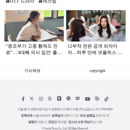
OTT 드라마
캐스팅
탑
라
인
“증조부가 고종 황제도 진
12부작 전편 공개 되자마
료”…'4대째 의사 집안' 출신
자…하루 만에 넷플릭스 6
밝혀진 여자 연예인
위 등극한 한국 드라마
기사제보
copyright
저
페
인
위
틱
작
이
스
키
톡
권
스
타
트
서울 중구 세종대로22길 12 광화문 G스퀘어 12층 (주)소셜뉴스 | 02-3789-8900
정
북
그
리
보
등록번호
서울 아01019 |
등록일자
2009. 11. 10 |
최초 발행일
2010. 02. 02
램
유
튜
발행인
이동기 |
편집인
채석원 |
청소년 보호 책임자
손기영
브
© Social News Co., Ltd. All Right Reserved.