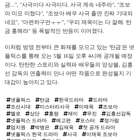
금...", "사극이다 사극이다. 사극 계속 내주라", "조보
아 미모 미쳤다", "조보아 배우 사극 출연 진짜 기대되
네요", "아련하구먼ㅜㅜ", "우리 재욱이는 다 잘해. 탄
금 흥해라" 등 폭발적인 반응이 이어졌다.
이처럼 방영 전부터 큰 화제를 모으고 있는 '탄금'은 넷
플릭스를 통해 오는 5월 16일 오후 4시에 공개될 예정
이다. 탄탄한 스토리와 실력파 배우들의 앙상블, 김홍
선 감독의 연출력이 만나 어떤 작품으로 완성될지 기
대감이 높아지고 있다.
넷플릭스
탄금
한국드라마
드라마
조선시대
미스터리사극
이재욱
조보아
멜로
상단
홍랑
재이
무진
김홍선감독
넷플릭스 드라마
예고편
포스터
정가람
엄지원
박병은
김재욱
첫 공개 드라마
넷플릭스 한국 드라마
사극
이재욱 조보아