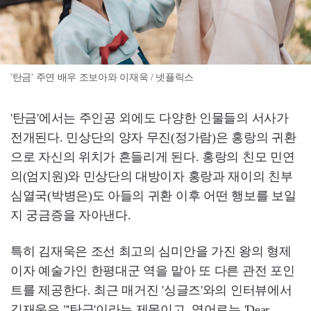
'탄금' 주연 배우 조보아와 이재욱 / 넷플릭스
'탄금'에서는 주인공 외에도 다양한 인물들의 서사가
전개된다. 민상단의 양자 무진(정가람)은 홍랑의 귀환
으로 자신의 위치가 흔들리게 된다. 홍랑의 친모 민연
의(엄지원)와 민상단의 대방이자 홍랑과 재이의 친부
심열국(박병은)도 아들의 귀환 이후 어떤 행보를 보일
지 궁금증을 자아낸다.
특히 김재욱은 조선 최고의 심미안을 가진 왕의 형제
이자 예술가인 한평대군 역을 맡아 또 다른 관전 포인
트를 제공한다. 최근 매거진 '싱글즈'와의 인터뷰에서
김재욱은 "'탄금'이라는 제목이고, 영어로는 'Dear