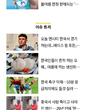
올여름 한정 판매되는 ‘최
저 칼로리 소주’ 나왔다
이슈 트리
오늘 맨시티 한국서 경기
하는데...에이스 필 포든,
이강인 향해 '깜짝 발언'
한국인들이 흔히 하는 오
해... 여름에 먹는 생선회가
위험한 '진짜 이유'
한국 축구 악재…10분 응
급처치에도 들것 실려 이
송된 '한국 국가대표'
중국서 사람 죽이고 사라
진 범인… 29년 만에 '한