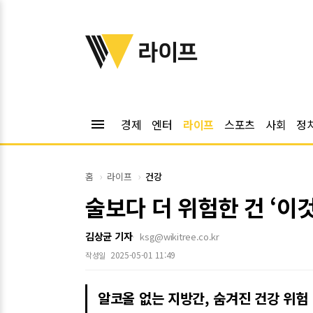
위키트리
라이프
menu
경제
엔터
라이프
스포츠
사회
정
홈
라이프
건강
술보다 더 위험한 건 ‘이
김상균 기자
ksg@wikitree.co.kr
2025-05-01 11:49
작성일
알코올 없는 지방간, 숨겨진 건강 위험