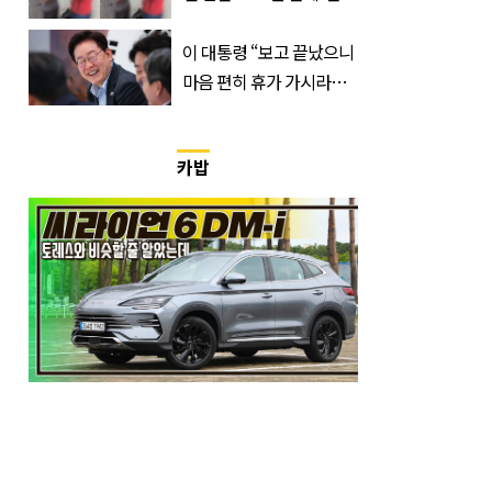
국'에서 덜미 잡혔다
이 대통령 “보고 끝났으니
마음 편히 휴가 가시라…
저는 집에 있는 게 휴가”
카밥