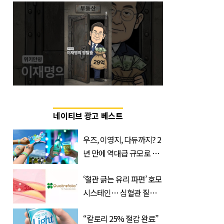
네이티브 광고 베스트
우즈, 이영지, 다듀까지? 2
년 만에 역대급 규모로 돌
아온 ‘이슬라이브 페스티
‘혈관 긁는 유리 파편’ 호모
벌’
시스테인… 심혈관 질환
으로 사망 위험 부른다
“칼로리 25% 절감 완료”