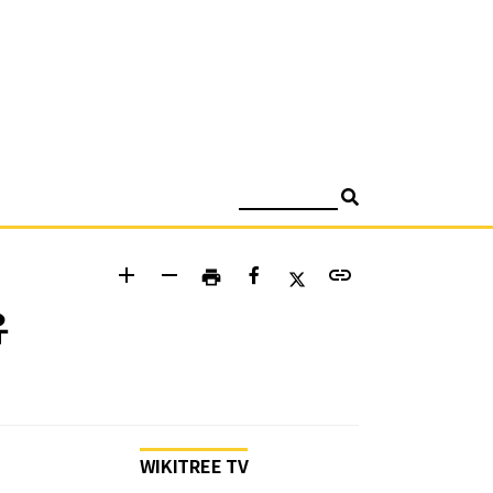
검색
add
remove
link
print
유
WIKITREE TV