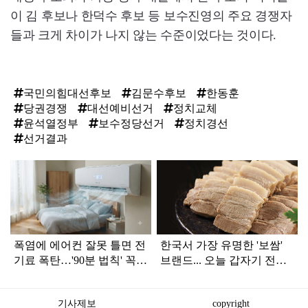
이 김 후보나 한덕수 후보 등 보수진영의 주요 경쟁자
들과 크게 차이가 나지 않는 수준이었다는 것이다.
국민의힘대선후보
김문수후보
한동훈
당권경쟁
대선예비선거
정치교체
윤석열정부
보수정당선거
정치경선
선거결과
탑
라
인
폭염에 에어컨 잘못 틀면 전
한국서 가장 유명한 '보쌈'
기료 폭탄…'90분 법칙' 꼭
브랜드... 오늘 갑자기 전해
확인하세요
진 안 좋은 소식
기사제보
copyright