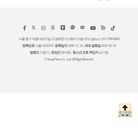
저
페
인
위
틱
작
이
스
키
톡
권
스
타
트
서울 중구 세종대로22길 12 광화문 G스퀘어 12층 (주)소셜뉴스 | 02-3789-8900
정
북
그
리
보
등록번호
서울 아01019 |
등록일자
2009. 11. 10 |
최초 발행일
2010. 02. 02
램
유
튜
발행인
이동기 |
편집인
채석원 |
청소년 보호 책임자
손기영
브
© Social News Co., Ltd. All Right Reserved.