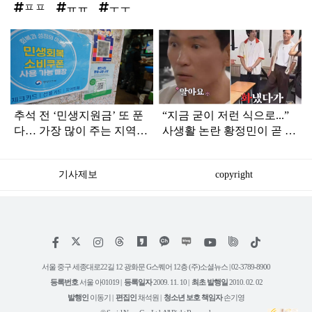
ㅍㅍ
ㅠㅠ
ㅜㅜ
탑
라
인
추석 전 ‘민생지원금’ 또 푼
“지금 굳이 저런 식으로...”
다… 가장 많이 주는 지역은
사생활 논란 황정민이 곧 출
어디
연할 예능 예고편 논란
기사제보
copyright
저
페
인
위
틱
작
이
스
키
톡
권
스
타
트
서울 중구 세종대로22길 12 광화문 G스퀘어 12층 (주)소셜뉴스 | 02-3789-8900
정
북
그
리
보
등록번호
서울 아01019 |
등록일자
2009. 11. 10 |
최초 발행일
2010. 02. 02
램
유
튜
발행인
이동기 |
편집인
채석원 |
청소년 보호 책임자
손기영
브