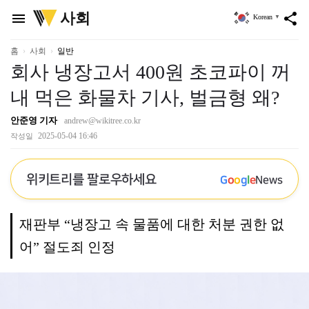
위
사회
menu
share
Korean
▼
키
트
리
홈
사회
일반
회사 냉장고서 400원 초코파이 꺼
내 먹은 화물차 기사, 벌금형 왜?
안준영 기자
andrew@wikitree.co.kr
2025-05-04 16:46
작성일
위키트리를 팔로우하세요
G
o
o
g
l
e
News
재판부 “냉장고 속 물품에 대한 처분 권한 없
어” 절도죄 인정