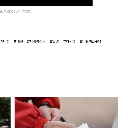
, TVCHOSUN - TV조선
조기대선
대선
대통령선거
반명
이재명
더불어민주당