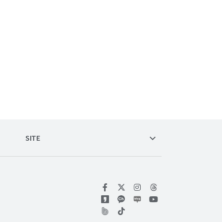
keyboard_arrow_down
SITE
위키트리 페이스북
위키트리 인스타그램
위키트리 유튜브
위키트리 틱톡