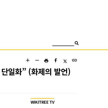
검색
add
remove
link
print
 단일화” (화제의 발언)
WIKITREE TV