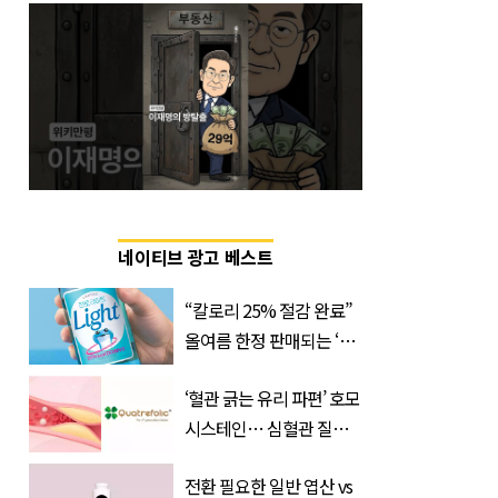
네이티브 광고 베스트
“칼로리 25% 절감 완료”
올여름 한정 판매되는 ‘최
저 칼로리 소주’ 나왔다
‘혈관 긁는 유리 파편’ 호모
시스테인… 심혈관 질환
으로 사망 위험 부른다
전환 필요한 일반 엽산 vs