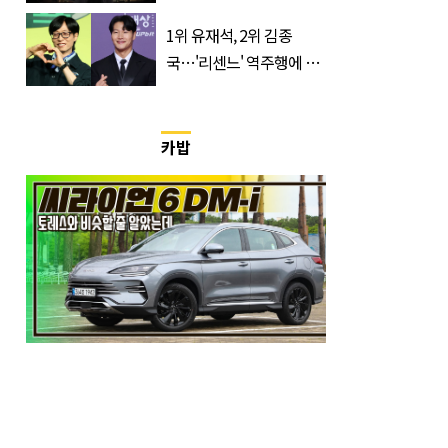
리지’의 덫
1위 유재석, 2위 김종
국…'리센느' 역주행에 덩
달아 예능인 브랜드평판 3
위 차지한 '개그맨'
카밥