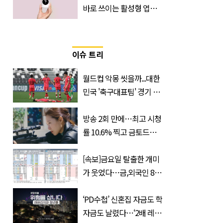
바로 쓰이는 활성형 엽
산… 차이는?
‘Quatrefolic®’ 주목
이슈 트리
월드컵 악몽 씻을까...대한
민국 '축구대표팀' 경기 확
정, 날짜와 시간은?
방송 2회 만에…최고 시청
률 10.6% 찍고 금토드라
마 전체 1위 차지한 '드라
마'
[속보]금요일 탈출한 개미
가 웃었다…금,외국인 8조
매수에도 월,삼성전자·SK
하이닉스 '와르르'
‘PD수첩’ 신혼집 자금도 학
자금도 날렸다…‘2배 레버