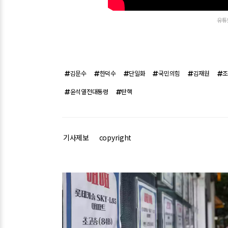
유튜브
김문수
한덕수
단일화
국민의힘
김재원
윤석열전대통령
탄핵
기사제보
copyright
관련기사