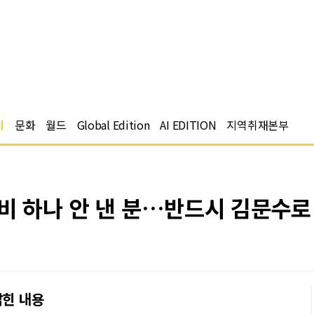
치
문화
월드
Global Edition
AI EDITION
지역취재본부
당비 하나 안 낸 분…반드시 김문수로
밝힌 내용