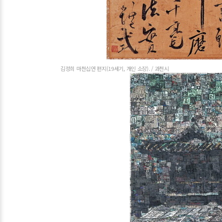
김정희 마천십연 편지(19세기, 개인 소장). / 과천시