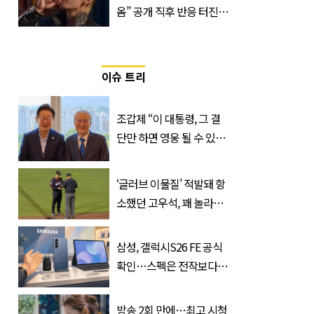
옴” 공개 직후 반응 터진
진로 뷔 캠페인 영상
이슈 트리
조갑제 “이 대통령, 그 결
단만 하면 영웅 될 수 있
다”
‘글러브 이물질’ 적발돼 항
소했던 고우석, 꽤 놀라운
소식 전해졌다
삼성, 갤럭시S26 FE 공식
확인…스펙은 전작보다
낮췄다
방송 2회 만에…최고 시청