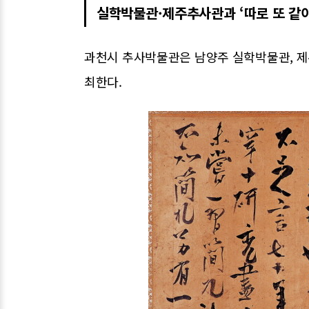
실학박물관·제주추사관과 ‘따로 또 같이
과천시 추사박물관은 남양주 실학박물관, 제주
최한다.