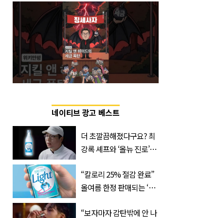
네이티브 광고 베스트
더 초깔끔해졌다구요? 최
강록 셰프와 ‘올뉴 진로’의
만남
“칼로리 25% 절감 완료”
올여름 한정 판매되는 ‘최
저 칼로리 소주’ 나왔다
“보자마자 감탄밖에 안 나