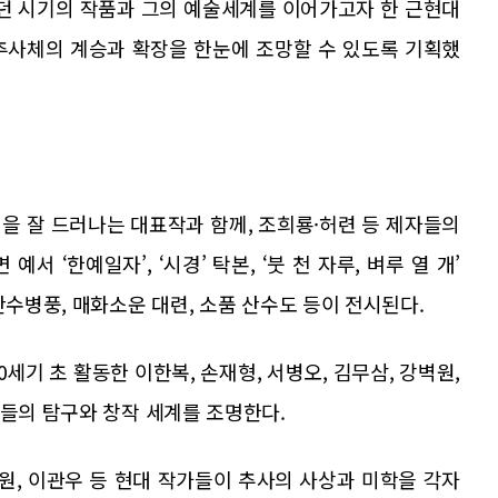
던 시기의 작품과 그의 예술세계를 이어가고자 한 근현대
추사체의 계승과 확장을 한눈에 조망할 수 있도록 기획했
징을 잘 드러나는 대표작과 함께, 조희룡·허련 등 제자들의
서 ‘한예일자’, ‘시경’ 탁본, ‘붓 천 자루, 벼루 열 개’
산수병풍, 매화소운 대련, 소품 산수도 등이 전시된다.
0세기 초 활동한 이한복, 손재형, 서병오, 김무삼, 강벽원,
학들의 탐구와 창작 세계를 조명한다.
동원, 이관우 등 현대 작가들이 추사의 사상과 미학을 각자