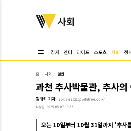
위키트리
사회
menu
경제
엔터
라이프
스포츠
사회
정
홈
사회
일반
과천 추사박물관, 추사의
김태희 기자
socialest21@wikitree.co.kr
2025-05-07 13:56
작성일
오는 10일부터 10월 31일까지 '추사를