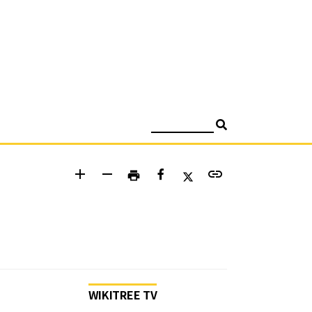
검색
add
remove
link
print
WIKITREE TV