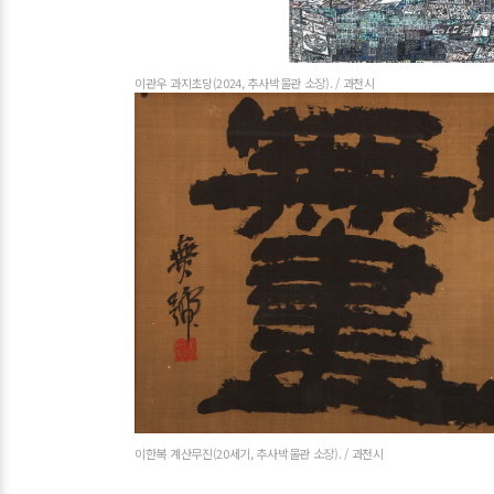
이관우 과지초당(2024, 추사박물관 소장). / 과천시
이한복 계산무진(20세기, 추사박물관 소장). / 과천시