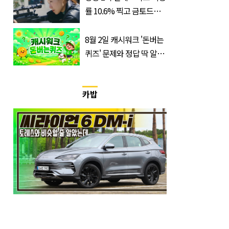
률 10.6% 찍고 금토드라
마 전체 1위 차지한 '드라
마'
8월 2일 캐시워크 '돈버는
퀴즈' 문제와 정답 딱 알려
드립니다
카밥