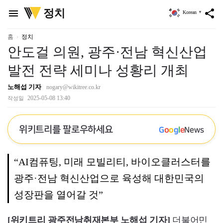
위
정치
menu
share
Korean
▼
키
트
리
홈
정치
안도걸 의원, 광주·전남 혁신산업
발전 전략 세미나 성황리 개최
노해섭 기자
nogary@wikitree.co.kr
2025-05-08 13:40
작성일
위키트리를 팔로우하세요
G
o
o
g
l
e
News
“AI컴퓨팅, 미래 모빌리티, 바이오클러스터를
광주·전남 혁신산업으로 육성해 대한민국의
성장판을 열어갈 것”
[위키트리 광주전남취재본부 노해섭 기자]
더불어민