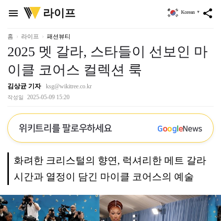
위
라이프
menu
share
Korean
▼
키
트
리
홈
라이프
패션뷰티
2025 멧 갈라, 스타들이 선보인 마
이클 코어스 컬렉션 룩
김상균 기자
ksg@wikitree.co.kr
2025-05-09 15:20
작성일
위키트리를 팔로우하세요
G
o
o
g
l
e
News
화려한 크리스털의 향연, 럭셔리한 메트 갈라
시간과 열정이 담긴 마이클 코어스의 예술