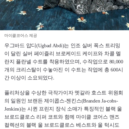
마이클코어스 제공
우그바드 압디(Ugbad Abdi)는 인조 실버 폭스 트리밍
이 달린 실버 페이즐리 브로케이드 케이프와 차콜 멜
란지 플란넬 수트를 착용하였으며, 수작업으로 80,000
개의 크리스탈이 수놓아진 이 수트는 작업에 총 600시
간 이상이 소요되었다.
퓰리처상을 수상한 극작가이자 멧갈라 호스트 위원회
의 일원인 브랜든 제이콥스-젠킨스(Branden Ja-cobs-
Jenkins)는 시퀸 프린지 장식 소매가 특징적인 블랙 울
브로드클로스 리퍼 코트와 함께 마이클 코어스 맨즈
컬렉션의 블랙 울 브로드클로스 베스트와 울 턱시도