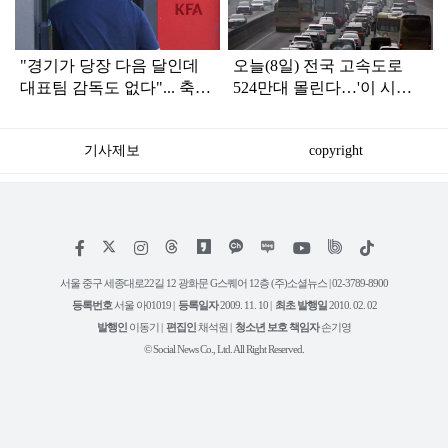
"경기가 당장 다음 달인데
오늘(8일) 전국 고속도로
대표팀 감독도 없다"... 축구
524만대 몰린다…'이 시
협회 현재 상황
간'에 가장 붐빌 듯
기사제보
copyright
저
페
인
위
틱
작
이
스
키
톡
권
스
타
트
서울 중구 세종대로22길 12 광화문 G스퀘어 12층 (주)소셜뉴스 | 02-3789-8900
정
북
그
리
보
등록번호
서울 아01019 |
등록일자
2009. 11. 10 |
최초 발행일
2010. 02. 02
램
유
튜
발행인
이동기 |
편집인
채석원 |
청소년 보호 책임자
손기영
브
© Social News Co., Ltd. All Right Reserved.