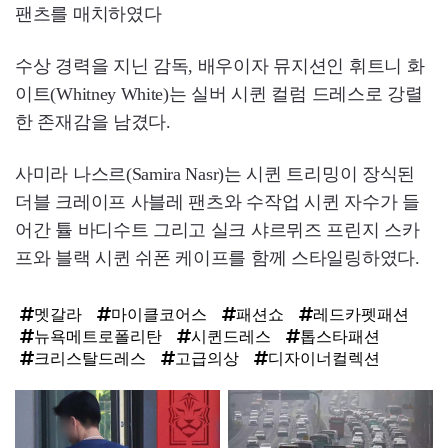
팬츠를 매치하였다
수상 경력을 지닌 감독, 배우이자 뮤지션인 휘트니 화
이트(Whitney White)는 실버 시퀸 컬럼 드레스로 강렬
한 존재감을 남겼다.
사미라 나스르(Samira Nasr)는 시퀸 트리밍이 장식된
더블 크레이프 사블레 팬츠와 수작업 시퀸 자수가 들
어간 튤 바디수트 그리고 실크 샤르뮈즈 프린지 스카
프와 블랙 시퀸 쉬폰 케이프를 함께 스타일링하였다.
멧갈라
마이클코어스
패션쇼
레드카펫패션
뉴욕메트로폴리탄
시퀸드레스
톱스타패션
크리스탈드레스
고급의상
디자이너컬렉션
탑
라
인