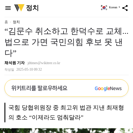
위
정치
menu
share
Korean
▼
키
트
리
홈
정치
“김문수 취소하고 한덕수로 교체...
법으로 가면 국민의힘 후보 못 낸
다”
채석원 기자
jdtimes@wikitree.co.kr
2025-05-10 09:32
작성일
위키트리를 팔로우하세요
G
o
o
g
l
e
News
국힘 당협위원장 중 최고위 법관 지낸 최재형
의 호소 “이제라도 멈춰달라”