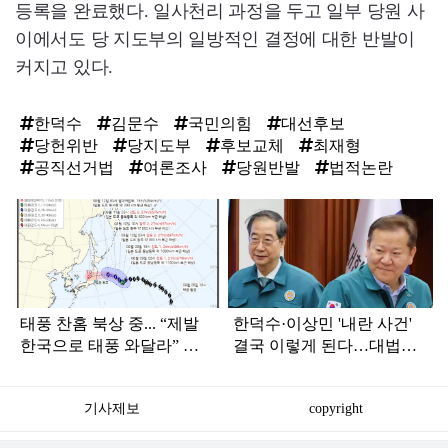
등록을 완료했다. 일사천리 과정을 두고 일부 당원 사
이에서도 당 지도부의 일방적인 결정에 대한 반발이
커지고 있다.
한덕수
김문수
국민의힘
대선후보
당헌위반
당지도부
후보교체
최재형
공직선거법
여론조사
당원반발
법적논란
탑
라
인
태풍 찬홈 북상 중... “제발
한덕수·이상민 '내란 사건'
한국으로 태풍 와달라” 말
결국 이렇게 된다…대법원
나오는 이유
이 발표한 중요한 내용
기사제보
copyright