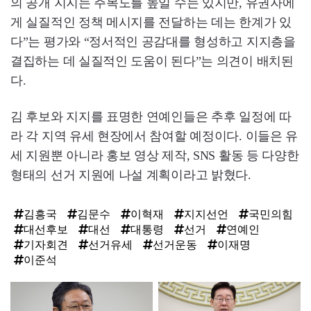
의 공개 지지는 주목도를 높일 수는 있지만, 유권자에
게 실질적인 정책 메시지를 전달하는 데는 한계가 있
다”는 평가와 “정서적인 공감대를 형성하고 지지층을
결집하는 데 실질적인 도움이 된다”는 의견이 배치된
다.
김 후보와 지지를 표명한 연예인들은 추후 일정에 따
라 각 지역 유세 현장에서 참여할 예정이다. 이들은 유
세 지원뿐 아니라 홍보 영상 제작, SNS 활동 등 다양한
형태의 선거 지원에 나설 계획이라고 밝혔다.
김흥국
김문수
이혁재
지지선언
국민의힘
대선후보
대선
대통령
선거
연예인
기자회견
선거유세
선거운동
이재명
이준석
탑
라