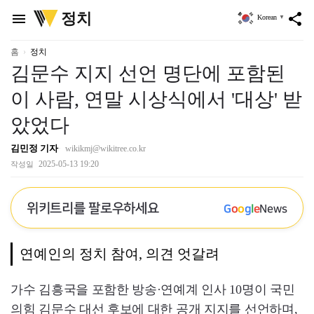
위
정치
menu
share
Korean
▼
키
트
리
홈
정치
김문수 지지 선언 명단에 포함된
이 사람, 연말 시상식에서 '대상' 받
았었다
김민정 기자
wikikmj@wikitree.co.kr
2025-05-13 19:20
작성일
위키트리를 팔로우하세요
G
o
o
g
l
e
News
연예인의 정치 참여, 의견 엇갈려
가수 김흥국을 포함한 방송·연예계 인사 10명이 국민
의힘 김문수 대선 후보에 대한 공개 지지를 선언하며,