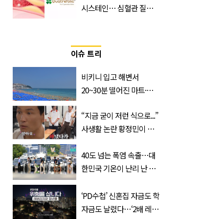
시스테인… 심혈관 질환
으로 사망 위험 부른다
이슈 트리
비키니 입고 해변서
20~30분 떨어진 마트·주
거지 이동 피서객 목격담
“지금 굳이 저런 식으로...”
속출, 반응 폭발
사생활 논란 황정민이 곧
출연할 예능 예고편 논란
40도 넘는 폭염 속출…대
한민국 기온이 난리 난 이
유, 사진 1장으로 설명 가
능
‘PD수첩’ 신혼집 자금도 학
자금도 날렸다…‘2배 레버