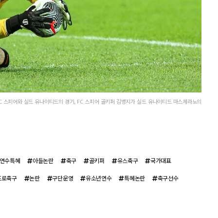
FC 스피어와 실드 유나이티드의 경기, FC 스피어 골키퍼 김병지가 실드 유나이티드 마스체라노의
연수특혜
아들논란
축구
골키퍼
유스축구
국가대표
프로축구
논란
구단운영
유소년연수
특혜논란
축구선수