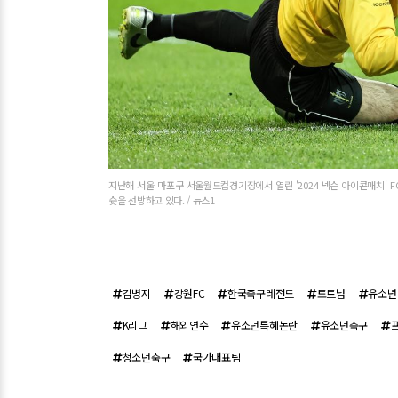
지난해 서울 마포구 서울월드컵경기장에서 열린 '2024 넥슨 아이콘매치' 
슛을 선방하고 있다. / 뉴스1
김병지
강원FC
한국축구레전드
토트넘
유소년
K리그
해외연수
유소년특혜논란
유소년축구
청소년축구
국가대표팀