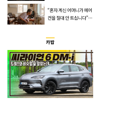
리지’의 덫
“혼자 계신 어머니가 에어
컨을 절대 안 트십니다”…
반응 폭발한 사연의 정체
카밥