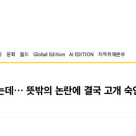
치
문화
월드
Global Edition
AI EDITION
지역취재본부
데… 뜻밖의 논란에 결국 고개 숙인