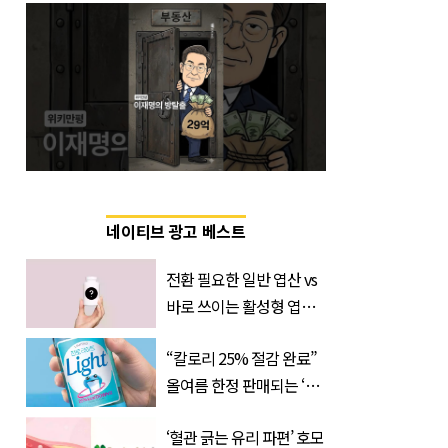
네이티브 광고 베스트
전환 필요한 일반 엽산 vs
바로 쓰이는 활성형 엽
산… 차이는?
“칼로리 25% 절감 완료”
‘Quatrefolic®’ 주목
올여름 한정 판매되는 ‘최
저 칼로리 소주’ 나왔다
‘혈관 긁는 유리 파편’ 호모