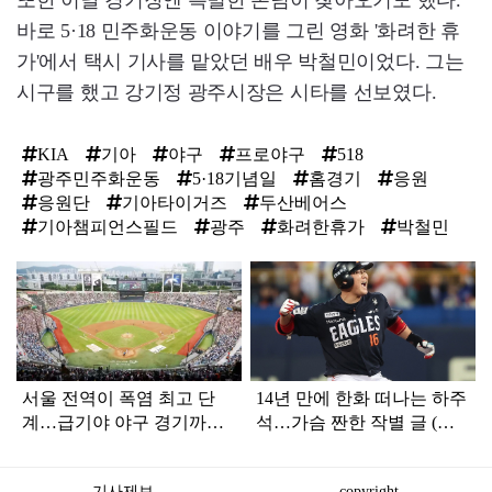
또한 이날 경기장엔 특별한 손님이 찾아오기도 했다.
바로 5·18 민주화운동 이야기를 그린 영화 '화려한 휴
가'에서 택시 기사를 맡았던 배우 박철민이었다. 그는
시구를 했고 강기정 광주시장은 시타를 선보였다.
KIA
기아
야구
프로야구
518
광주민주화운동
5·18기념일
홈경기
응원
응원단
기아타이거즈
두산베어스
기아챔피언스필드
광주
화려한휴가
박철민
탑
라
인
서울 전역이 폭염 최고 단
14년 만에 한화 떠나는 하주
계…급기야 야구 경기까지
석…가슴 짠한 작별 글 (전
취소
문)
기사제보
copyright