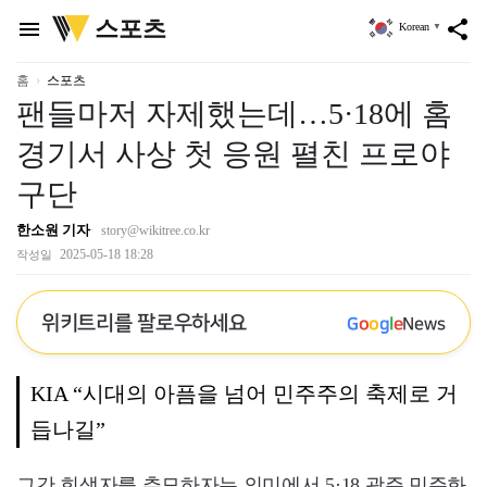
위
스포츠
menu
share
Korean
▼
키
트
리
홈
스포츠
팬들마저 자제했는데…5·18에 홈
경기서 사상 첫 응원 펼친 프로야
구단
한소원 기자
story@wikitree.co.kr
2025-05-18 18:28
작성일
위키트리를 팔로우하세요
G
o
o
g
l
e
News
KIA “시대의 아픔을 넘어 민주주의 축제로 거
듭나길”
그간 희생자를 추모하자는 의미에서 5·18 광주 민주화