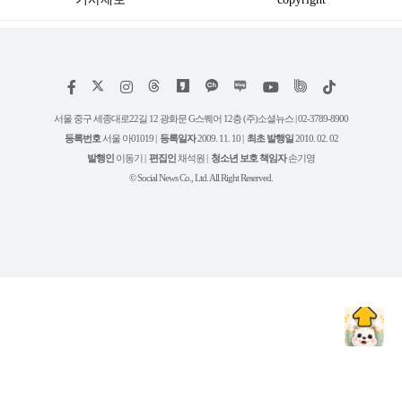
저
페
인
위
틱
작
이
스
키
톡
권
스
타
트
서울 중구 세종대로22길 12 광화문 G스퀘어 12층 (주)소셜뉴스 | 02-3789-8900
정
북
그
리
보
등록번호
서울 아01019 |
등록일자
2009. 11. 10 |
최초 발행일
2010. 02. 02
램
유
튜
발행인
이동기 |
편집인
채석원 |
청소년 보호 책임자
손기영
브
© Social News Co., Ltd. All Right Reserved.