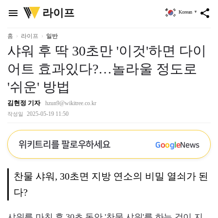
위
라이프
menu
share
Korean
▼
키
트
리
홈
라이프
일반
샤워 후 딱 30초만 '이것'하면 다이
어트 효과있다?…놀라울 정도로
'쉬운' 방법
김현정 기자
hzun9@wikitree.co.kr
2025-05-19 11:50
작성일
위키트리를 팔로우하세요
G
o
o
g
l
e
News
찬물 샤워, 30초면 지방 연소의 비밀 열쇠가 된
다?
샤워를 마친 후 30초 동안 '찬물 샤워'를 하는 것이 지