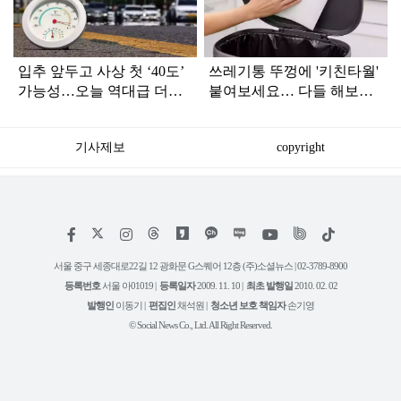
인
입추 앞두고 사상 첫 ‘40도’
쓰레기통 뚜껑에 '키친타월'
가능성…오늘 역대급 더위
붙여보세요… 다들 해보라
절정
던 이유가 있었네요
기사제보
copyright
저
페
인
위
틱
작
이
스
키
톡
권
스
타
트
서울 중구 세종대로22길 12 광화문 G스퀘어 12층 (주)소셜뉴스 | 02-3789-8900
정
북
그
리
보
등록번호
서울 아01019 |
등록일자
2009. 11. 10 |
최초 발행일
2010. 02. 02
램
유
튜
발행인
이동기 |
편집인
채석원 |
청소년 보호 책임자
손기영
브
© Social News Co., Ltd. All Right Reserved.