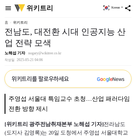
위
위키트리
menu
share
Korean
▼
키
트
리
홈
위키트리
전남도, 대전환 시대 인공지능 산
업 전략 모색
노해섭 기자
nogary@wikitree.co.kr
2025-05-21 04:06
작성일
위키트리를 팔로우하세요
G
o
o
g
l
e
News
주영섭 서울대 특임교수 초청…산업 패러다임
전환 방향 제시
[위키트리 광주전남취재본부 노해섭 기자]
전라남도
(도지사 김영록)는 20일 도청에서 주영섭 서울대학교