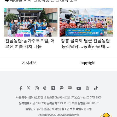
탑
라
인
전남농협·농가주부모임, 어
장흥 물축제 달군 전남농협
르신 여름 김치 나눔
'동심달닭'…농축산물 매력
발산
기사제보
copyright
저
페
인
위
틱
작
이
스
키
톡
권
스
타
트
서울 중구 세종대로22길 12 광화문 G스퀘어 12층 (주)소셜뉴스 | 02-3789-8900
정
북
그
리
보
등록번호
서울 아01019 |
등록일자
2009. 11. 10 |
최초 발행일
2010. 02. 02
램
유
튜
발행인
이동기 |
편집인
채석원 |
청소년 보호 책임자
손기영
브
© Social News Co., Ltd. All Right Reserved.