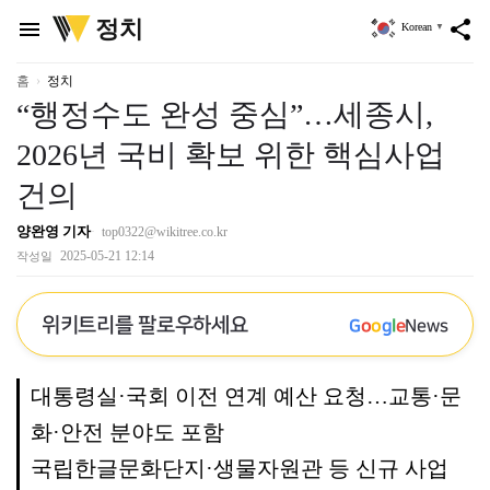
위
정치
menu
share
Korean
▼
키
트
리
홈
정치
“행정수도 완성 중심”…세종시,
2026년 국비 확보 위한 핵심사업
건의
양완영 기자
top0322@wikitree.co.kr
2025-05-21 12:14
작성일
위키트리를 팔로우하세요
G
o
o
g
l
e
News
대통령실·국회 이전 연계 예산 요청…교통·문
화·안전 분야도 포함
국립한글문화단지·생물자원관 등 신규 사업