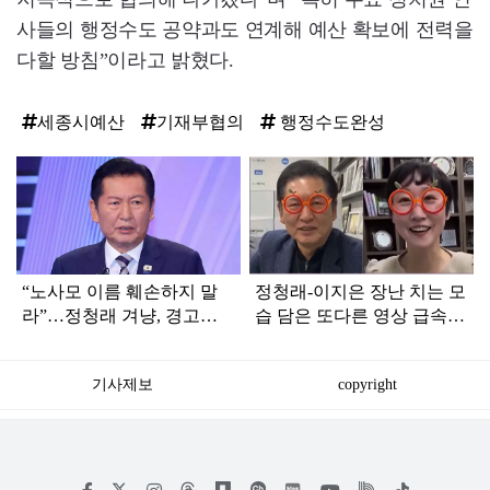
사들의 행정수도 공약과도 연계해 예산 확보에 전력을
다할 방침”이라고 밝혔다.
세종시예산
기재부협의
행정수도완성
탑
라
인
“노사모 이름 훼손하지 말
정청래-이지은 장난 치는 모
라”…정청래 겨냥, 경고장
습 담은 또다른 영상 급속
세게 날린 인물 정체
확산
기사제보
copyright
저