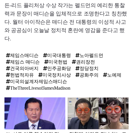
든-리드 퓰리처상 수상 작가는 펠드먼의 예리한 통찰
력과 문장이 매디슨을 입체적으로 조명한다고 칭찬했
다. 월터 아이작슨은 매디슨 전 대통령의 이성적 사고
와 공공심이 오늘날 정치적 혼란에 영감을 준다고 했
다.
제임스매디슨
미국대통령
노아펠드먼
제임스 매디슨
미국헌법
권리장전
건국의아버지
민주공화당
정당정치
헌법적자유
미국정치사상
공화주의
노예제
미국의설계자제임스매디슨
TheThreeLivesofJamesMadison
탑
라
인