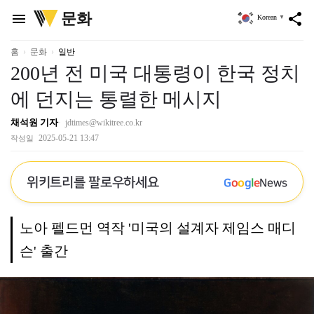
위
문화
menu
share
Korean
▼
키
트
리
홈
문화
일반
200년 전 미국 대통령이 한국 정치
에 던지는 통렬한 메시지
채석원 기자
jdtimes@wikitree.co.kr
2025-05-21 13:47
작성일
위키트리를 팔로우하세요
G
o
o
g
l
e
News
노아 펠드먼 역작 '미국의 설계자 제임스 매디
슨' 출간