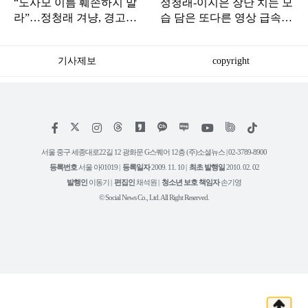
“노사모 이름 훼손하지 말
정청래-이지은 장난 치는 모
라”…정청래 겨냥, 경고장
습 담은 또다른 영상 급속
세게 날린 인물 정체
확산
기사제보
copyright
저
페
인
위
틱
작
이
스
키
톡
권
스
타
트
서울 중구 세종대로22길 12 광화문 G스퀘어 12층 (주)소셜뉴스 | 02-3789-8900
정
북
그
리
보
등록번호
서울 아01019 |
등록일자
2009. 11. 10 |
최초 발행일
2010. 02. 02
램
유
튜
발행인
이동기 |
편집인
채석원 |
청소년 보호 책임자
손기영
브
© Social News Co., Ltd. All Right Reserved.