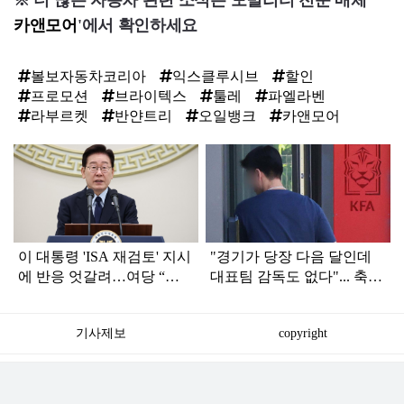
※ 더 많은 자동차 관련 소식은 모빌리티 전문 매체 '
카앤모어
'에서 확인하세요
볼보자동차코리아
익스클루시브
할인
프로모션
브라이텍스
툴레
파엘라벤
라부르켓
반얀트리
오일뱅크
카앤모어
탑
라
인
이 대통령 'ISA 재검토' 지시
"경기가 당장 다음 달인데
에 반응 엇갈려…여당 “적
대표팀 감독도 없다"... 축구
극 환영” 야당 “졸속 국정”
협회 현재 상황
기사제보
copyright