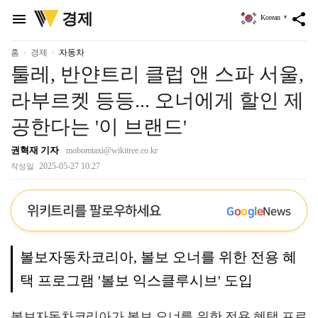
위
경제
menu
share
Korean
▼
키
트
리
홈
경제
자동차
툴레, 반얀트리 클럽 앤 스파 서울,
라부르켓 등등... 오너에게 할인 제
공한다는 '이 브랜드'
권혁재 기자
mobomtaxi@wikitree.co.kr
2025-05-27 10:27
작성일
위키트리를 팔로우하세요
G
o
o
g
l
e
News
볼보자동차코리아, 볼보 오너를 위한 전용 혜
택 프로그램 '볼보 익스클루시브' 도입
볼보자동차코리아가 볼보 오너를 위한 전용 혜택 프로