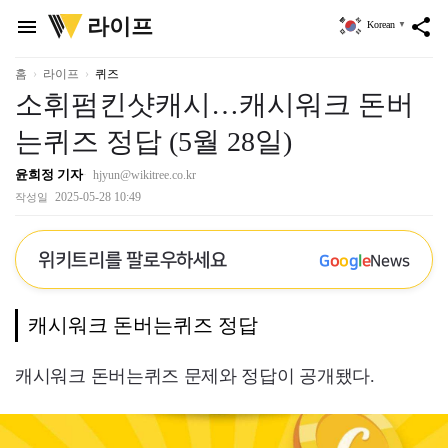
위
라이프
menu
share
Korean
▼
키
트
리
홈
라이프
퀴즈
소휘펌킨샷캐시…캐시워크 돈버
는퀴즈 정답 (5월 28일)
윤희정 기자
hjyun@wikitree.co.kr
2025-05-28 10:49
작성일
위키트리를 팔로우하세요
G
o
o
g
l
e
News
캐시워크 돈버는퀴즈 정답
캐시워크 돈버는퀴즈 문제와 정답이 공개됐다.