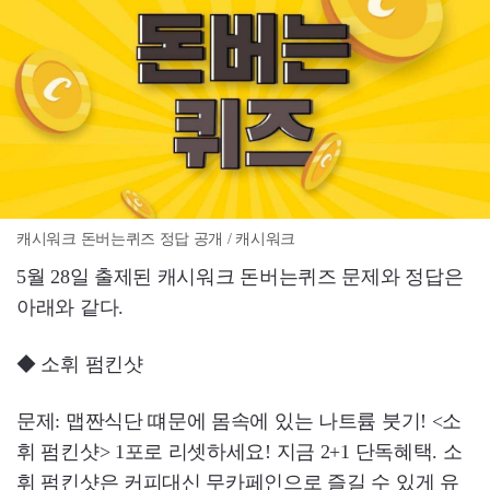
캐시워크 돈버는퀴즈 정답 공개 / 캐시워크
5월 28일 출제된 캐시워크 돈버는퀴즈 문제와 정답은
아래와 같다.
◆ 소휘 펌킨샷
문제: 맵짠식단 떄문에 몸속에 있는 나트륨 붓기! <소
휘 펌킨샷> 1포로 리셋하세요! 지금 2+1 단독혜택. 소
휘 펌킨샷은 커피대신 무카페인으로 즐길 수 있게 유