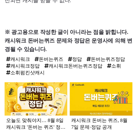
진되면 캐시를 받을 수 없다.
※ 광고용으로 작성한 글이 아니라는 점을 밝힙니다.
캐시워크 돈버는
퀴즈 문제와 정답은 운영사에 의해 변
경될 수 있습니다.
캐시워크
돈버는퀴즈
정답
돈버는퀴즈정답
캐시워크정답
캐시워크돈버는퀴즈정답
소휘
소휘펌킨샷캐시
탑
라
인
오늘도 맞춰야지… 8월 8일
캐시워크 돈버는 퀴즈, 8월
캐시워크 '돈버는 퀴즈' 정답
7일 문제·정답 공개
공개