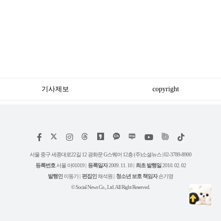
기사제보
copyright
저
페
인
위
틱
작
이
스
키
톡
권
스
타
트
서울 중구 세종대로22길 12 광화문 G스퀘어 12층 (주)소셜뉴스 | 02-3789-8900
정
북
그
리
보
등록번호
서울 아01019 |
등록일자
2009. 11. 10 |
최초 발행일
2010. 02. 02
램
유
튜
발행인
이동기 |
편집인
채석원 |
청소년 보호 책임자
손기영
브
© Social News Co., Ltd. All Right Reserved.