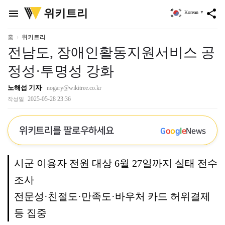
위
위키트리
menu
share
Korean
▼
키
트
리
홈
위키트리
전남도, 장애인활동지원서비스 공
정성·투명성 강화
노해섭 기자
nogary@wikitree.co.kr
2025-05-28 23:36
작성일
위키트리를 팔로우하세요
G
o
o
g
l
e
News
시군 이용자 전원 대상 6월 27일까지 실태 전수
조사
전문성·친절도·만족도·바우처 카드 허위결제
등 집중