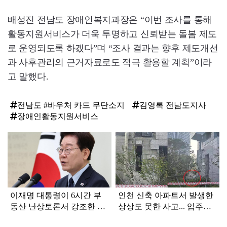
배성진 전남도 장애인복지과장은 “이번 조사를 통해
활동지원서비스가 더욱 투명하고 신뢰받는 돌봄 제도
로 운영되도록 하겠다”며 “조사 결과는 향후 제도개선
과 사후관리의 근거자료로도 적극 활용할 계획”이라
고 말했다.
전남도 #바우처 카드 무단소지
김영록 전남도지사
장애인활동지원서비스
탑
라
인
이재명 대통령이 6시간 부
인천 신축 아파트서 발생한
동산 난상토론서 강조한 내
상상도 못한 사고... 입주민
용... 13일 최종 대책 발표되
아닌 사람들마저 '충격'