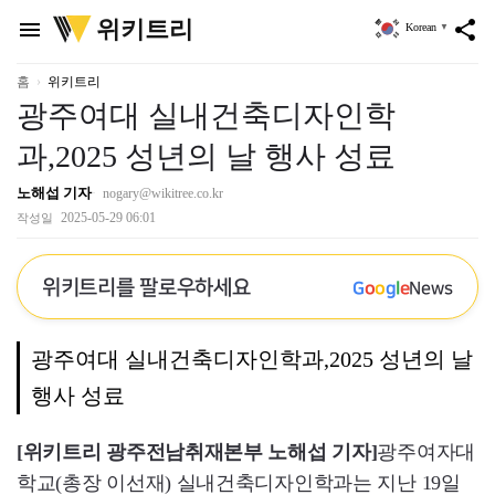
위
위키트리
menu
share
Korean
▼
키
트
리
홈
위키트리
광주여대 실내건축디자인학
과,2025 성년의 날 행사 성료
노해섭 기자
nogary@wikitree.co.kr
2025-05-29 06:01
작성일
위키트리를 팔로우하세요
G
o
o
g
l
e
News
광주여대 실내건축디자인학과,2025 성년의 날
행사 성료
[위키트리 광주전남취재본부 노해섭 기자]
광주여자대
학교(총장 이선재) 실내건축디자인학과는 지난 19일