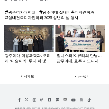
광주여자대학교
광주여대 실내건축디자인학과
실내건축디자인학과 2025 성년의 날 행사
탑
라
인
광주여대 미용과학과, 오페
웰니스와 K-뷰티의 만남…
라 ‘마술피리’ 무대 뒤 빛낸
광주여대, 호주 시드니서 역
분장 전문가 활약
량 강화
기사제보
copyright
저
페
인
위
틱
작
이
스
키
톡
권
스
타
트
서울 중구 세종대로22길 12 광화문 G스퀘어 12층 (주)소셜뉴스 | 02-3789-8900