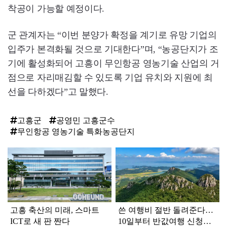
착공이 가능할 예정이다.
군 관계자는 “이번 분양가 확정을 계기로 유망 기업의
입주가 본격화될 것으로 기대한다”며, “농공단지가 조
기에 활성화되어 고흥이 무인항공 영농기술 산업의 거
점으로 자리매김할 수 있도록 기업 유치와 지원에 최
선을 다하겠다”고 말했다.
고흥군
공영민 고흥군수
무인항공 영농기술 특화농공단지
탑
라
인
고흥 축산의 미래, 스마트
쓴 여행비 절반 돌려준다…
ICT로 새 판 짠다
10일부터 반값여행 신청받