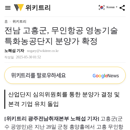
위
위키트리
menu
share
Korean
▼
키
트
리
홈
위키트리
전남 고흥군, 무인항공 영농기술
특화농공단지 분양가 확정
노해섭 기자
nogary@wikitree.co.kr
2025-05-30 01:52
작성일
위키트리를 팔로우하세요
G
o
o
g
l
e
News
산업단지 심의위원회를 통한 분양가 결정 및
본격 기업 유치 돌입
[위키트리 광주전남취재본부 노해섭 기자]
고흥군(군
수 공영민)은 지난 28일 군청 흥양홀에서 고흥 무인항