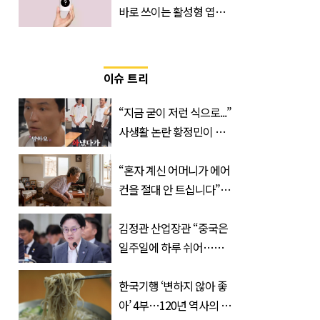
바로 쓰이는 활성형 엽
산… 차이는?
‘Quatrefolic®’ 주목
이슈 트리
“지금 굳이 저런 식으로...”
사생활 논란 황정민이 곧
출연할 예능 예고편 논란
“혼자 계신 어머니가 에어
컨을 절대 안 트십니다”…
반응 폭발한 사연의 정체
김정관 산업장관 “중국은
일주일에 하루 쉬어…주
52시간 손 봐야 한다”
한국기행 ‘변하지 않아 좋
아’ 4부…120년 역사의 대