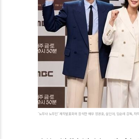
'노무사 노무진' 제작발표회에 참석한 배우 정경호, 설인아, 임순례 감독, 차학