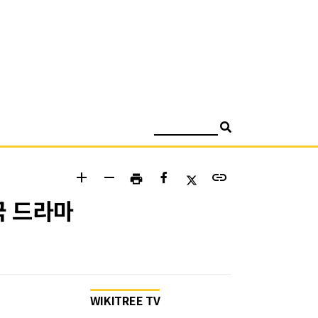
검색
add
remove
link
print
국 드라마
WIKITREE TV