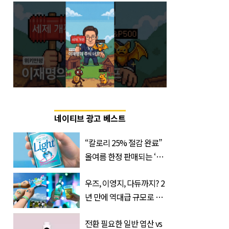
네이티브 광고 베스트
“칼로리 25% 절감 완료”
올여름 한정 판매되는 ‘최
저 칼로리 소주’ 나왔다
우즈, 이영지, 다듀까지? 2
년 만에 역대급 규모로 돌
아온 ‘이슬라이브 페스티
전환 필요한 일반 엽산 vs
벌’