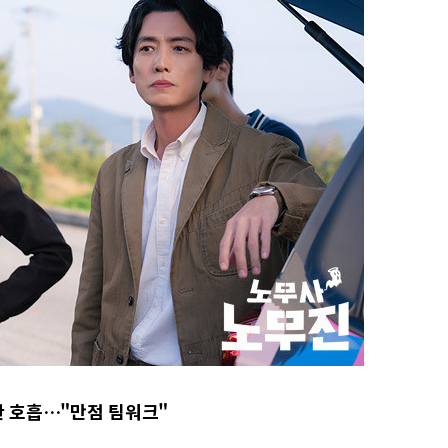
한 호흡…"만점 팀워크"