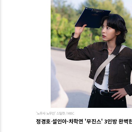
'노무사 노무진' 스틸컷 / MBC
정경호
·
설인아·차학연 '무진스' 3인방 완벽