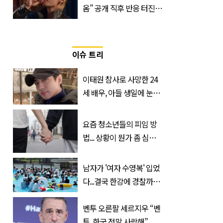
옴” 공개 직후 반응 터진
진로 뷔 캠페인 영상
이슈 트리
이태원 참사로 사망한 24
세 배우, 아들 생일에 눈물
쏟은 어머니
요즘 청소년들의 피임 방
법... 상황이 뭔가 좀 심각
한 것 같다
남자가 '여자 수영복' 입었
다...결국 한강에 경찰까지
출동 (+사진)
벤투 오른팔 세르지우 “벤
투, 한국 정말 사랑해”