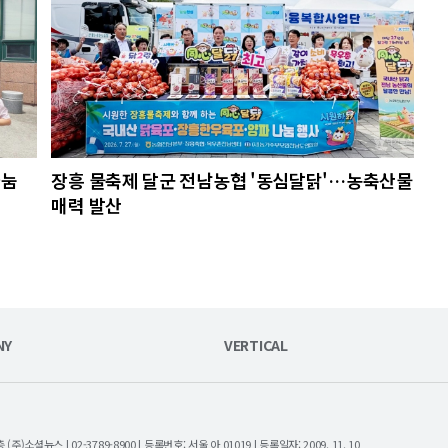
나눔
장흥 물축제 달군 전남농협 '동심달닭'…농축산물
매력 발산
NY
VERTICAL
셜뉴스 | 02-3789-8900 | 등록번호: 서울 아 01019 | 등록일자: 2009. 11. 10