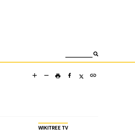
검색
add
remove
link
print
WIKITREE TV