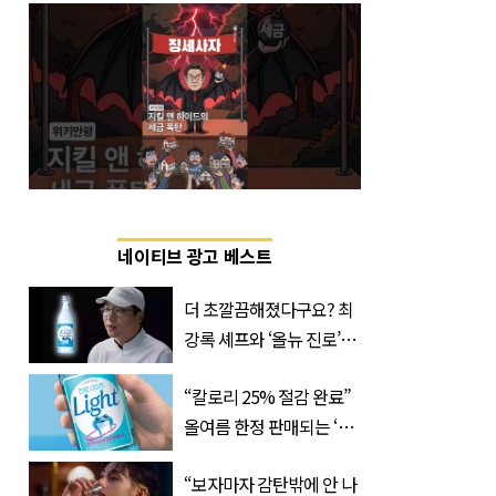
네이티브 광고 베스트
더 초깔끔해졌다구요? 최
강록 셰프와 ‘올뉴 진로’의
만남
“칼로리 25% 절감 완료”
올여름 한정 판매되는 ‘최
저 칼로리 소주’ 나왔다
“보자마자 감탄밖에 안 나