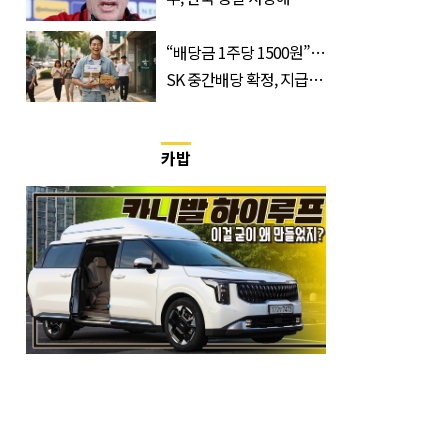
“배당금 1주당 1500원”…
SK 중간배당 확정, 지급일
과 대상은?
카밥