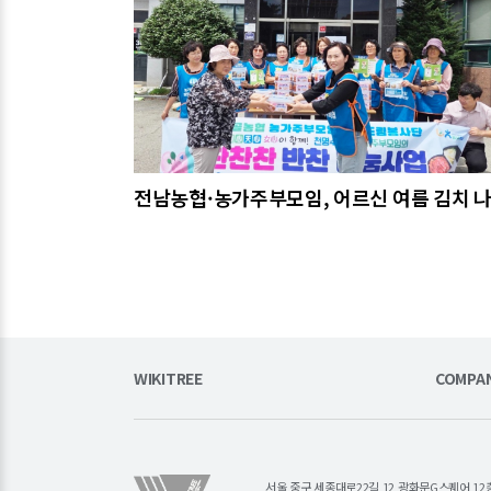
전남농협·농가주부모임, 어르신 여름 김치 
WIKITREE
COMPA
서울 중구 세종대로22길 12 광화문G스퀘어 12층 (주)소