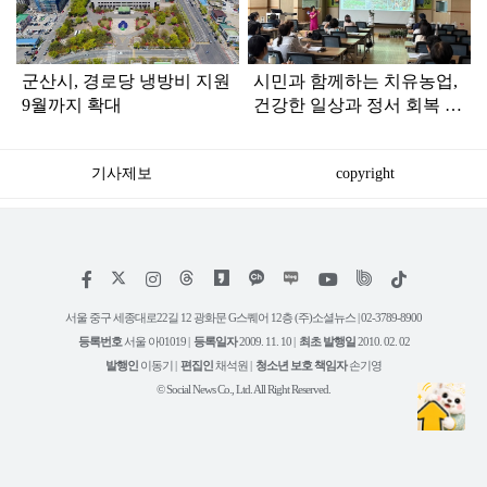
군산시, 경로당 냉방비 지원
시민과 함께하는 치유농업,
9월까지 확대
건강한 일상과 정서 회복 돕
는다
기사제보
copyright
저
페
인
위
틱
작
이
스
키
톡
권
스
타
트
서울 중구 세종대로22길 12 광화문 G스퀘어 12층 (주)소셜뉴스 | 02-3789-8900
정
북
그
리
보
등록번호
서울 아01019 |
등록일자
2009. 11. 10 |
최초 발행일
2010. 02. 02
램
유
튜
발행인
이동기 |
편집인
채석원 |
청소년 보호 책임자
손기영
브
© Social News Co., Ltd. All Right Reserved.