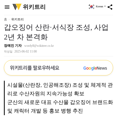
위
위키트리
menu
share
Korean
▼
키
트
리
홈
위키트리
갑오징어 산란·서식장 조성, 사업
2년 차 본격화
장예진 기자
wordy8@wikitree.co.kr
2025-06-02 11:00
작성일
위키트리를 팔로우하세요
G
o
o
g
l
e
News
시설물(산란장, 인공해조장) 조성 및 체계적 관
리로 수산자원의 지속가능성 확보
군산의 새로운 대표 수산물 갑오징어 브랜드화
및 캐릭터 개발 등 홍보 병행 추진