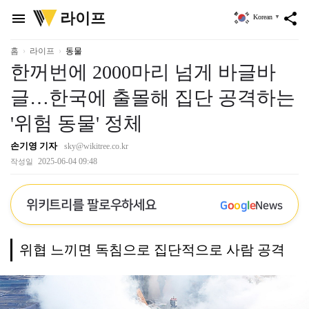
위
라이프
menu
share
Korean
▼
키
트
리
홈
라이프
동물
한꺼번에 2000마리 넘게 바글바
글…한국에 출몰해 집단 공격하는
'위험 동물' 정체
손기영 기자
sky@wikitree.co.kr
2025-06-04 09:48
작성일
위키트리를 팔로우하세요
G
o
o
g
l
e
News
위협 느끼면 독침으로 집단적으로 사람 공격