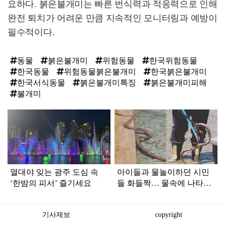
요하다. 붉은불개미는 빠른 번식력과 적응력으로 인해
완전 퇴치가 어려운 만큼 지속적인 모니터링과 예방이
필수적이다.
동물
붉은불개미
위험동물
한국위험동물
한국동물
위험동물붉은불개미
한국붉은불개미
한국서식동물
붉은불개미특징
붉은불개미피해
불개미
탑
라
인
열대야 잊는 광주 도심 속
아이들과 물놀이하던 시민
‘한밤의 피서’ 즐기세요
들 화들짝… 물속에 나타난
'1.5m' 정체
기사제보
copyright