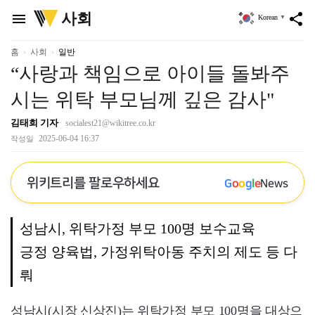
위
사회
menu
share
Korean
▼
키
트
리
홈
사회
일반
“사랑과 책임으로 아이들 돌봐주
시는 위탁 부모님께 깊은 감사"
김태희 기자
socialest21@wikitree.co.kr
2025-06-04 16:37
작성일
위키트리를 팔로우하세요
G
o
o
g
l
e
News
성남시, 위탁가정 부모 100명 보수교육
긍정 양육법, 가정위탁아동 주치의 제도 등 다
뤄
성남시(시장 신상진)는 위탁가정 부모 100명을 대상으