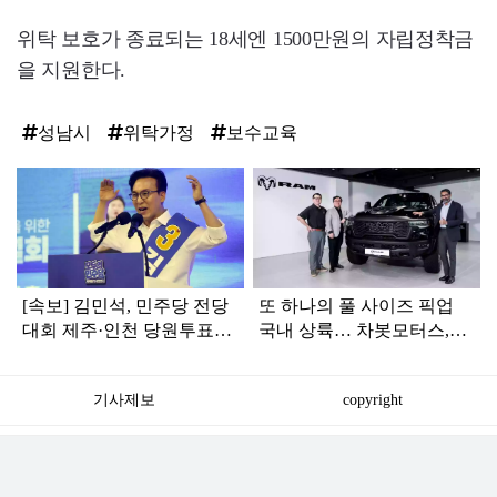
위탁 보호가 종료되는 18세엔 1500만원의 자립정착금
을 지원한다.
성남시
위탁가정
보수교육
탑
라
인
[속보] 김민석, 민주당 전당
또 하나의 풀 사이즈 픽업
대회 제주·인천 당원투표서
국내 상륙… 차봇모터스,
승리로 1위 탈환
'램' 공식 전시장 개장
기사제보
copyright