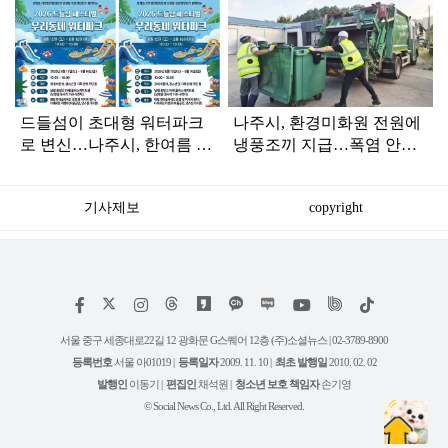
탑
라
인
드들섬이 초대형 워터파크
나주시, 환경미화원 전원에
로 변신…나주시, 한여름 물
냉풍조끼 지급…폭염 안전
놀이 축제 연다
망 강화
기사제보
copyright
저
페
인
위
틱
작
이
스
키
톡
권
스
타
트
서울 중구 세종대로22길 12 광화문 G스퀘어 12층 (주)소셜뉴스 | 02-3789-8900
정
북
그
리
보
등록번호
서울 아01019 |
등록일자
2009. 11. 10 |
최초 발행일
2010. 02. 02
램
유
튜
발행인
이동기 |
편집인
채석원 |
청소년 보호 책임자
손기영
브
© Social News Co., Ltd. All Right Reserved.