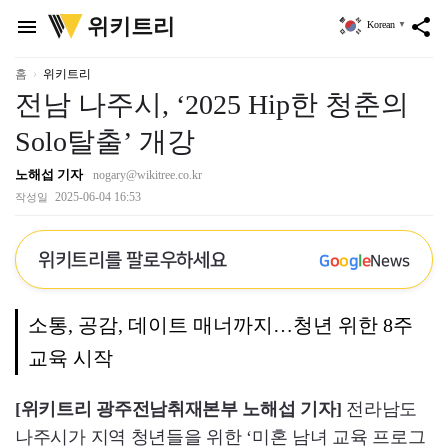
위
위키트리
menu
share
Korean
▼
키
트
리
홈
위키트리
전남 나주시, ‘2025 Hip한 청춘의
Solo탈출’ 개강
노해섭 기자
nogary@wikitree.co.kr
2025-06-04 16:53
작성일
위키트리를 팔로우하세요
G
o
o
g
l
e
News
소통, 공감, 데이트 매너까지…청년 위한 8주
교육 시작
[위키트리 광주전남취재본부 노해섭 기자]
전라남도
나주시가 지역 청년들을 위한 ‘미혼 남녀 교육 프로그