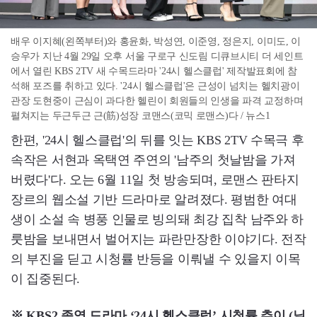
배우 이지혜(왼쪽부터)와 홍윤화, 박성연, 이준영, 정은지, 이미도, 이
승우가 지난 4월 29일 오후 서울 구로구 신도림 디큐브시티 더 세인트
에서 열린 KBS 2TV 새 수목드라마 '24시 헬스클럽' 제작발표회에 참
석해 포즈를 취하고 있다. '24시 헬스클럽'은 근성이 넘치는 헬치광이
관장 도현중이 근심이 과다한 헬린이 회원들의 인생을 파격 교정하며
펼쳐지는 두근두근 근(筋)성장 코맨스(코믹 로맨스)다 / 뉴스1
한편, '24시 헬스클럽'의 뒤를 잇는 KBS 2TV 수목극 후
속작은 서현과 옥택연 주연의 '남주의 첫날밤을 가져
버렸다'다. 오는 6월 11일 첫 방송되며, 로맨스 판타지
장르의 웹소설 기반 드라마로 알려졌다. 평범한 여대
생이 소설 속 병풍 인물로 빙의돼 최강 집착 남주와 하
룻밤을 보내면서 벌어지는 파란만장한 이야기다. 전작
의 부진을 딛고 시청률 반등을 이뤄낼 수 있을지 이목
이 집중된다.
※ KBS2 종영 드라마 ‘24시 헬스클럽’ 시청률 추이 (닐