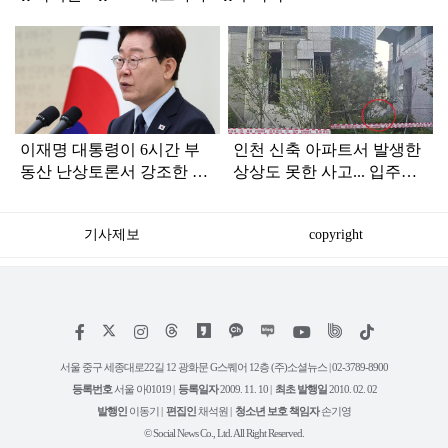
탑
라
인
이재명 대통령이 6시간 부
인천 신축 아파트서 발생한
동산 난상토론서 강조한 내
상상도 못한 사고... 입주민
용... 13일 최종 대책 발표되
아닌 사람들마저 '충격'
나
기사제보
copyright
저
페
인
위
틱
작
이
스
키
톡
권
스
타
트
서울 중구 세종대로22길 12 광화문 G스퀘어 12층 (주)소셜뉴스 | 02-3789-8900
정
북
그
리
보
등록번호
서울 아01019 |
등록일자
2009. 11. 10 |
최초 발행일
2010. 02. 02
램
유
튜
발행인
이동기 |
편집인
채석원 |
청소년 보호 책임자
손기영
브
© Social News Co., Ltd. All Right Reserved.