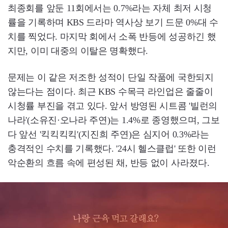
최종회를 앞둔 11회에서는 0.7%라는 자체 최저 시청
률을 기록하며 KBS 드라마 역사상 보기 드문 0%대 수
치를 찍었다. 마지막 회에서 소폭 반등에 성공하긴 했
지만, 이미 대중의 이탈은 명확했다.
문제는 이 같은 저조한 성적이 단일 작품에 국한되지
않는다는 점이다. 최근 KBS 수목극 라인업은 줄줄이
시청률 부진을 겪고 있다. 앞서 방영된 시트콤 '빌런의
나라'(소유진·오나라 주연)는 1.4%로 종영했으며, 그보
다 앞선 '킥킥킥킥'(지진희 주연)은 심지어 0.3%라는
충격적인 수치를 기록했다. '24시 헬스클럽' 또한 이런
악순환의 흐름 속에 편성된 채, 반등 없이 사라졌다.