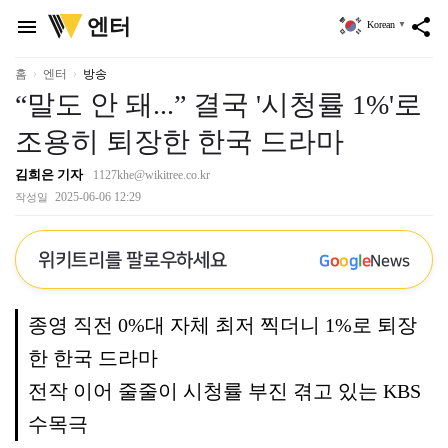
위
엔터
menu
share
Korean
▼
키
트
리
홈
엔터
방송
“말도 안 돼...” 결국 '시청률 1%'로
조용히 퇴장한 한국 드라마
김희은 기자
1127khe@wikitree.co.kr
2025-06-06 12:29
작성일
위키트리를 팔로우하세요
G
o
o
g
l
e
News
종영 직전 0%대 자체 최저 찍더니 1%로 퇴장
한 한국 드라마
전작 이어 줄줄이 시청률 부진 겪고 있는 KBS
수목극