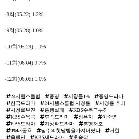
-8회(05.22) 1.2%
-9회(05.28) 1.0%
-10회(05.29) 1.1%
-11회(06.04) 0.7%
-12회(06.05) 1.0%
24시헬스클럽
종영
시청률1%
종영드라마
한국드라마
24시헬스클럽 시청률
시청률 추이
시청률부진
흥행실패
KBS수목극부진
KBS수목극
후속드라마
정은지
이준영
KBS드라마
지상파드라마
흥행저조
0%대굴욕
남주의첫날밤을가져버렸다
서현
옥택연
KBS새드라마
후속작