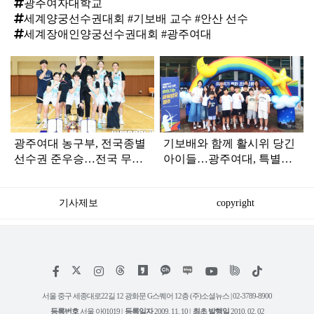
광주여자대학교
세계양궁선수권대회 #기보배 교수 #안산 선수
세계장애인양궁선수권대회 #광주여대
탑
라
인
광주여대 농구부, 전국종별
기보배와 함께 활시위 당긴
선수권 준우승…전국 무대
아이들…광주여대, 특별한
경쟁력 입증
양궁 캠프 운영
기사제보
copyright
저
페
인
위
틱
작
이
스
키
톡
권
스
타
트
서울 중구 세종대로22길 12 광화문 G스퀘어 12층 (주)소셜뉴스 | 02-3789-8900
정
북
그
리
보
등록번호
서울 아01019 |
등록일자
2009. 11. 10 |
최초 발행일
2010. 02. 02