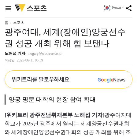
위
스포츠
menu
share
Korean
▼
키
트
리
홈
스포츠
광주여대, 세계(장애인)양궁선수
권 성공 개최 위해 힘 보탠다
노해섭 기자
nogary@wikitree.co.kr
2025-06-11 05:39
작성일
위키트리를 팔로우하세요
G
o
o
g
l
e
News
양궁 명문 대학의 현장 참여 확대
[위키트리 광주전남취재본부 노해섭 기자]
광주여자대
학교가 2025년 광주에서 열리는 세계양궁선수권대회
와 세계장애인양궁선수권대회의 성공 개최를 위해 조