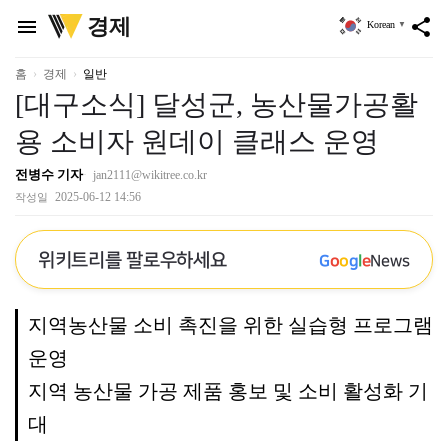
위
경제
menu
share
Korean
▼
키
트
리
홈
경제
일반
[대구소식] 달성군, 농산물가공활
용 소비자 원데이 클래스 운영
전병수 기자
jan2111@wikitree.co.kr
2025-06-12 14:56
작성일
위키트리를 팔로우하세요
G
o
o
g
l
e
News
지역농산물 소비 촉진을 위한 실습형 프로그램
운영
지역 농산물 가공 제품 홍보 및 소비 활성화 기
대