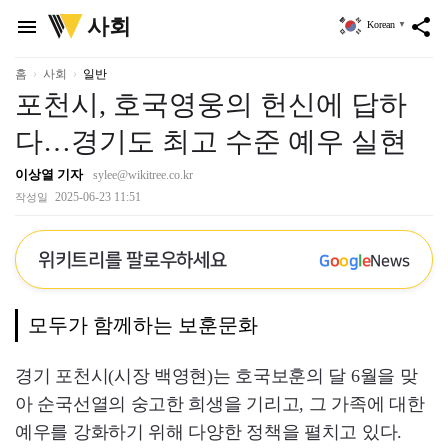
위
사회
menu
share
Korean
▼
키
트
리
홈
사회
일반
포천시, 호국영웅의 헌신에 답하
다…경기도 최고 수준 예우 실현
이상열 기자
sylee@wikitree.co.kr
2025-06-23 11:51
작성일
위키트리를 팔로우하세요
G
o
o
g
l
e
News
모두가 함께하는 보훈문화
경기 포천시(시장 백영현)는 호국보훈의 달 6월을 맞
아 순국선열의 숭고한 희생을 기리고, 그 가족에 대한
예우를 강화하기 위해 다양한 정책을 펼치고 있다.