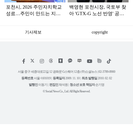
포천시, 2026 주민자치학교
백영현 포천시장, 국토부 찾
성료…주민이 만드는 지역
아 'GTX-G 노선 반영' 공식
의제 발굴
건의
기사제보
copyright
저
페
인
위
틱
작
이
스
키
톡
권
스
타
트
서울 중구 세종대로22길 12 광화문 G스퀘어 12층 (주)소셜뉴스 | 02-3789-8900
정
북
그
리
보
등록번호
서울 아01019 |
등록일자
2009. 11. 10 |
최초 발행일
2010. 02. 02
램
유
튜
발행인
이동기 |
편집인
채석원 |
청소년 보호 책임자
손기영
브
© Social News Co., Ltd. All Right Reserved.