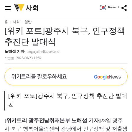
위
사회
menu
share
Korean
▼
키
트
리
홈
사회
일반
[위키 포토]광주시 북구, 인구정책
추진단 발대식
노해섭 기자
nogary@wikitree.co.kr
2025-06-23 15:52
작성일
위키트리를 팔로우하세요
G
o
o
g
l
e
News
[위키 포토]광주시 북구, 인구정책 추진단 발대
식
[위키트리 광주전남취재본부 노해섭 기자]
23일 광주
시 북구 행복어울림센터 강당에서 인구정책 및 저출생