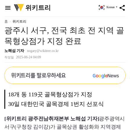
위
위키트리
menu
share
Korean
▼
키
트
리
홈
위키트리
광주시 서구, 전국 최초 전 지역 골
목형상점가 지정 완료
노해섭 기자
nogary@wikitree.co.kr
2025-06-24 04:09
작성일
위키트리를 팔로우하세요
G
o
o
g
l
e
News
18개 동 119곳 골목형상점가 지정
30일 대한민국 골목경제 1번지 선포식
[위키트리 광주전남취재본부 노해섭 기자]
광주광역시
서구(구청장 김이강)가 골목상권 활성화와 지역경제