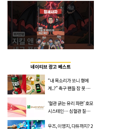
네이티브 광고 베스트
“내 목소리가 쏘니 형에
게..?” 축구 팬들 잠 못 들
게 할 테라의 역대급 이벤
‘혈관 긁는 유리 파편’ 호모
트
시스테인… 심혈관 질환
으로 사망 위험 부른다
우즈, 이영지, 다듀까지? 2