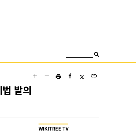
검색
add
remove
link
print
치법 발의
WIKITREE TV