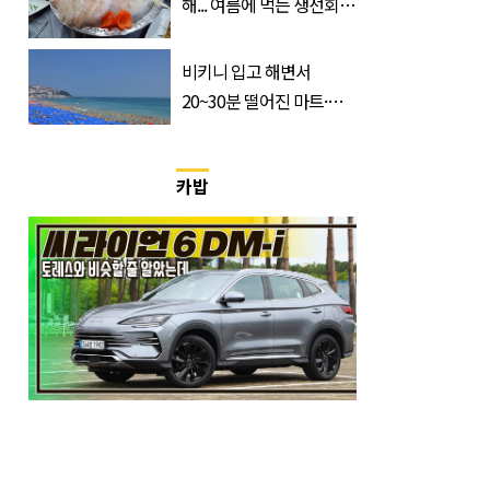
해... 여름에 먹는 생선회가
위험한 '진짜 이유'
비키니 입고 해변서
20~30분 떨어진 마트·주
거지 이동 피서객 목격담
속출, 반응 폭발
카밥