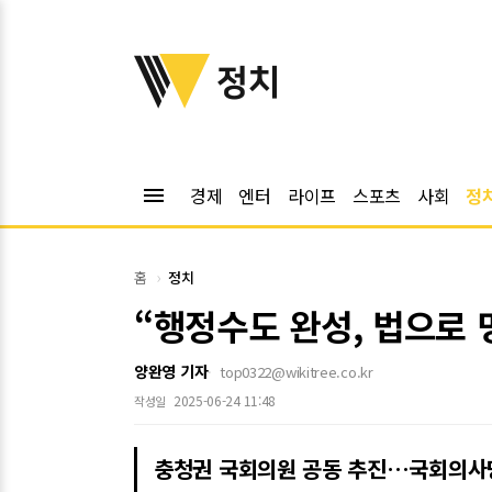
위키트리
정치
menu
경제
엔터
라이프
스포츠
사회
정
홈
정치
“행정수도 완성, 법으로
양완영 기자
top0322@wikitree.co.kr
2025-06-24 11:48
작성일
충청권 국회의원 공동 추진…국회의사