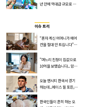
년 만에 역대급 규모로 돌
아온 ‘이슬라이브 페스티
벌’
이슈 트리
“혼자 계신 어머니가 에어
컨을 절대 안 트십니다”…
반응 폭발한 사연의 정체
"며느리 친정이 집값으로
10억을 보탰습니다... 맘이
불편하네요"
오늘 맨시티 한국서 경기
하는데...에이스 필 포든,
이강인 향해 '깜짝 발언'
한국인들이 흔히 하는 오