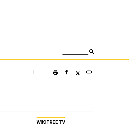
검색
add
remove
link
print
WIKITREE TV