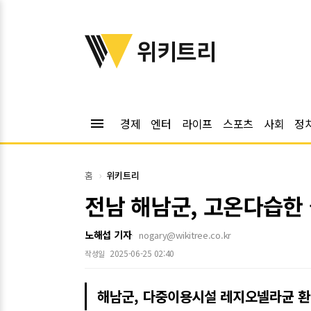
위키트리
위키트리
menu
경제
엔터
라이프
스포츠
사회
정
홈
위키트리
전남 해남군, 고온다습한
노해섭 기자
nogary@wikitree.co.kr
2025-06-25 02:40
작성일
해남군, 다중이용시설 레지오넬라균 