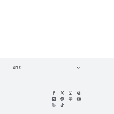
keyboard_arrow_down
SITE
위키트리 페이스북
위키트리 인스타그램
위키트리 유튜브
위키트리 틱톡