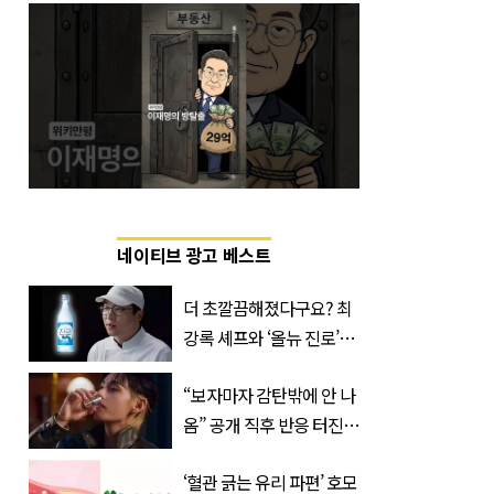
네이티브 광고 베스트
더 초깔끔해졌다구요? 최
강록 셰프와 ‘올뉴 진로’의
만남
“보자마자 감탄밖에 안 나
옴” 공개 직후 반응 터진
진로 뷔 캠페인 영상
‘혈관 긁는 유리 파편’ 호모