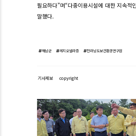
필요하다”며“다중이용시설에 대한 지속적인
말했다.
해남군
레지오넬라증
전라남도보건환경연구원
기사제보
copyright
관련기사