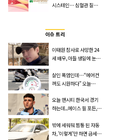
시스테인… 심혈관 질환
으로 사망 위험 부른다
이슈 트리
이태원 참사로 사망한 24
세 배우, 아들 생일에 눈물
쏟은 어머니
살인 폭염인데…“에어컨
꺼도 시원하다” 오늘
26∼28도에 머문 ‘이곳’
오늘 맨시티 한국서 경기
하는데...에이스 필 포든,
이강인 향해 '깜짝 발언'
밖에 세워둬 찜통 된 자동
차, '이렇게'만 하면 금세