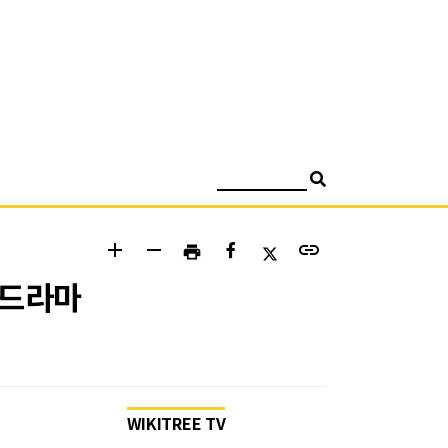
검색
add
remove
link
print
 드라마
WIKITREE TV