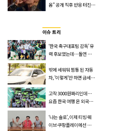
옴” 공개 직후 반응 터진
진로 뷔 캠페인 영상
이슈 트리
‘한국 축구대표팀 감독’ 유
력 후보였는데…돌연 코
트디부아르 지휘봉 잡은
‘거장’
밖에 세워둬 찜통 된 자동
차, '이렇게'만 하면 금세
시원해집니다
고작 3000원짜리인데…
요즘 한국 여행 온 외국인
들 필수 구매템이라는 '이
것'
‘나는 솔로’, 이제 티빙·웨
이브·쿠팡플레이에선 못