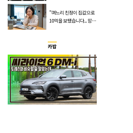
본다…오직 ‘여기’서만 공
개
"며느리 친정이 집값으로
10억을 보탰습니다... 맘이
불편하네요"
카밥