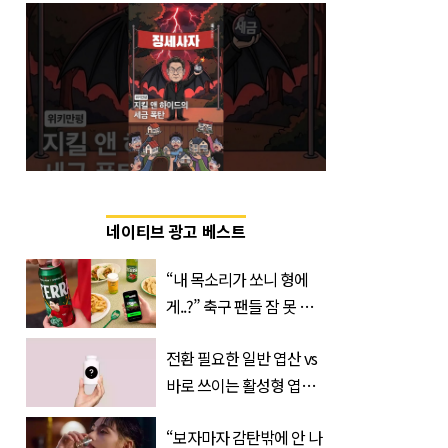
네이티브 광고 베스트
“내 목소리가 쏘니 형에
게..?” 축구 팬들 잠 못 들
게 할 테라의 역대급 이벤
전환 필요한 일반 엽산 vs
트
바로 쓰이는 활성형 엽
산… 차이는?
“보자마자 감탄밖에 안 나
‘Quatrefolic®’ 주목