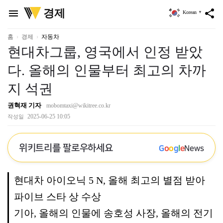
위
경제
menu
share
Korean
▼
키
트
리
홈
경제
자동차
현대차그룹, 영국에서 인정 받았
다. 올해의 인물부터 최고의 차까
지 석권
권혁재 기자
mobomtaxi@wikitree.co.kr
2025-06-25 10:05
작성일
위키트리를 팔로우하세요
G
o
o
g
l
e
News
현대차 아이오닉 5 N, 올해 최고의 별점 받아
파이브 스타 상 수상
기아, 올해의 인물에 송호성 사장, 올해의 전기