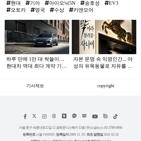
현대
기아
아이오닉5N
송호성
EV3
오토카
영국
수상
카앤모어
탑
라
인
하루 만에 1만 대 싹쓸이…
자본 문명 속 익명인간... 야
현대차 역대 최다 계약 기록
성의 유목동물로 자유를 그
한 '이 차'
리다
기사제보
copyright
저
페
인
위
틱
작
이
스
키
톡
권
스
타
트
서울 중구 세종대로22길 12 광화문 G스퀘어 12층 (주)소셜뉴스 | 02-3789-8900
정
북
그
리
보
등록번호
서울 아01019 |
등록일자
2009. 11. 10 |
최초 발행일
2010. 02. 02
램
유