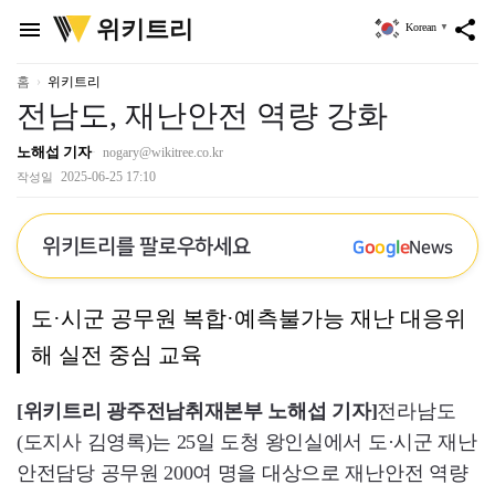
위
위키트리
menu
share
Korean
▼
키
트
리
홈
위키트리
전남도, 재난안전 역량 강화
노해섭 기자
nogary@wikitree.co.kr
2025-06-25 17:10
작성일
위키트리를 팔로우하세요
G
o
o
g
l
e
News
도·시군 공무원 복합·예측불가능 재난 대응위
해 실전 중심 교육
[위키트리 광주전남취재본부 노해섭 기자]
전라남도
(도지사 김영록)는 25일 도청 왕인실에서 도·시군 재난
안전담당 공무원 200여 명을 대상으로 재난안전 역량