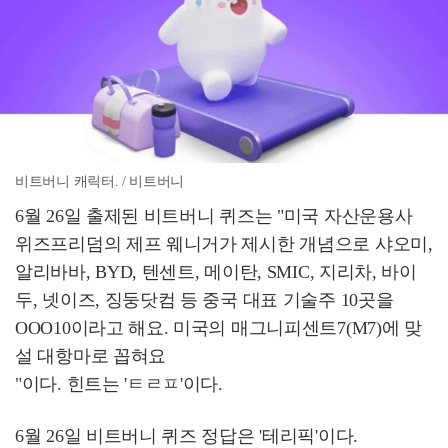
비트버니 캐릭터. / 비트버니
6월 26일 출제된 비트버니 퀴즈는 "미국 자산운용사
위즈프리덤의 제프 웨니거가 제시한 개념으로 샤오미,
알리바바, BYD, 텐센트, 메이탄, SMIC, 지리차, 바이
두, 넷이즈, 징둥닷컴 등 중국 대표 기술주 10곳을
OOO10이라고 해요. 미국의 매그니피센트7(M7)에 맞
설 대항마로 꼽혀요
"이다. 힌트는 'ㅌㄹㅍ'이다.
6월 26일 비트버니 퀴즈 정답은 '테리픽'이다.