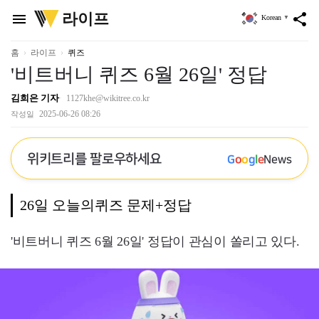
위
라이프
menu
share
Korean
▼
키
트
리
홈
라이프
퀴즈
'비트버니 퀴즈 6월 26일' 정답
김희은 기자
1127khe@wikitree.co.kr
2025-06-26 08:26
작성일
위키트리를 팔로우하세요
G
o
o
g
l
e
News
26일 오늘의퀴즈 문제+정답
'비트버니 퀴즈 6월 26일' 정답이 관심이 쏠리고 있다.